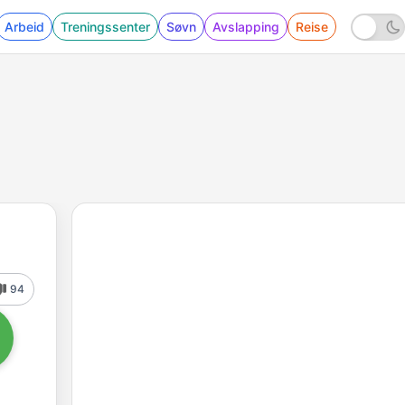
Arbeid
Treningssenter
Søvn
Avslapping
Reise
94