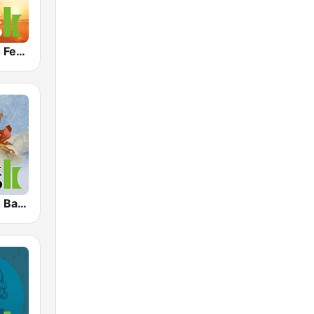
Klassik Radio Feel Good Klassik
Klassik Radio Barock