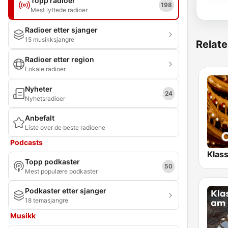
Topp radioer
198
Mest lyttede radioer
Radioer etter sjanger
15 musikksjangre
Relate
Radioer etter region
Lokale radioer
Nyheter
24
Nyhetsradioer
Anbefalt
Liste over de beste radioene
Podcasts
Topp podkaster
50
Mest populære podkaster
Podkaster etter sjanger
18 temasjangre
Musikk