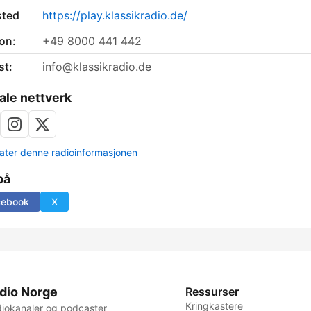
sted
https://play.klassikradio.de/
on:
+49 8000 441 442
st:
info@klassikradio.de
ale nettverk
ter denne radioinformasjonen
på
cebook
X
dio Norge
Ressurser
Kringkastere
iokanaler og podcaster