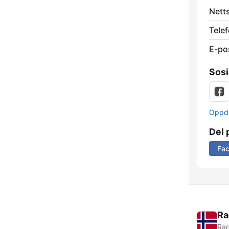
Nett
Telef
E-po
Sosi
Oppda
Del 
Fa
Ra
Rad