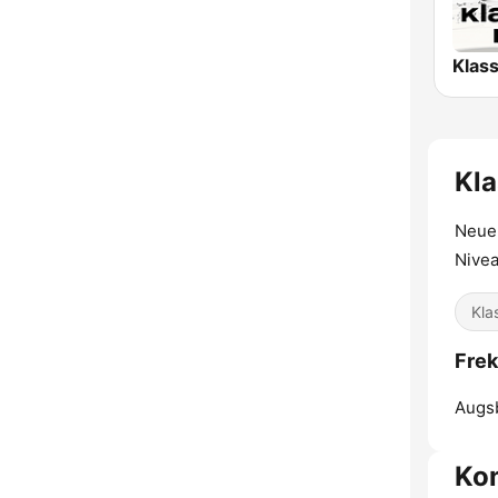
Kla
Neue 
Nivea
Kla
Frek
Augs
Ko