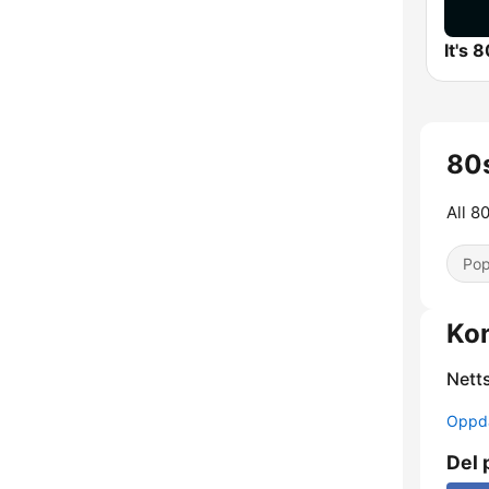
It's 
80s
All 8
Pop
Ko
Nett
Oppda
Del 