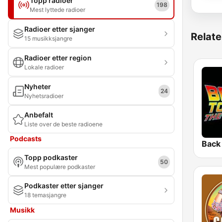
Topp radioer
198
Mest lyttede radioer
Radioer etter sjanger
Relate
15 musikksjangre
Radioer etter region
Lokale radioer
Nyheter
24
Nyhetsradioer
Anbefalt
Liste over de beste radioene
Podcasts
Topp podkaster
50
Mest populære podkaster
Podkaster etter sjanger
18 temasjangre
Musikk