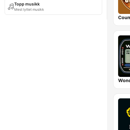
Topp musikk
Mest lyttet musikk
Coun
Wond