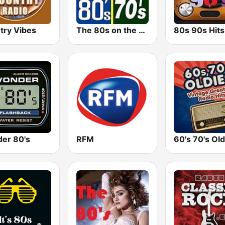
try Vibes
The 80s on the 80s
er 80's
RFM
60's 70's Old