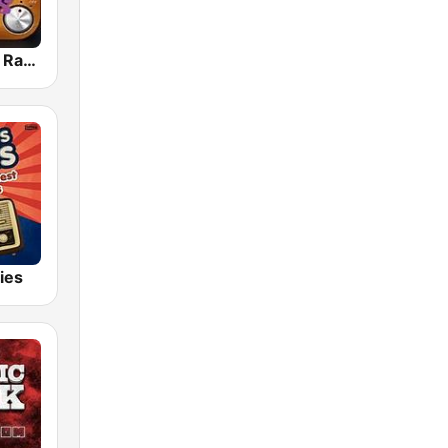
80s 90s Hits Radio
ies