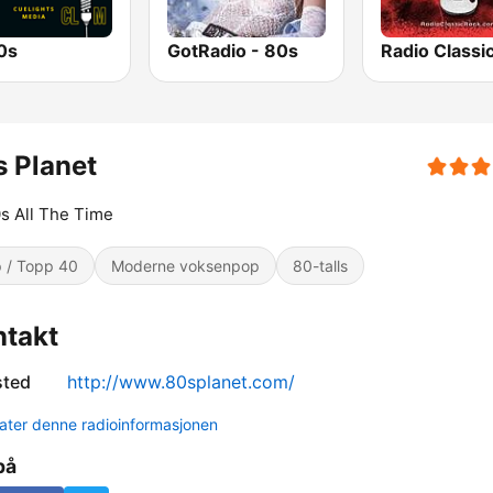
80s
GotRadio - 80s
 Planet
0s All The Time
 / Topp 40
Moderne voksenpop
80-talls
ntakt
sted
http://www.80splanet.com/
ter denne radioinformasjonen
på