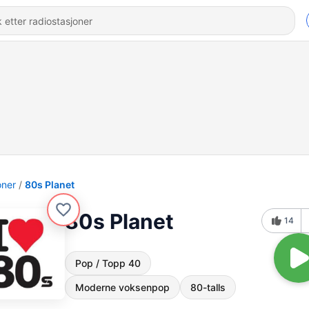
oner
80s Planet
80s Planet
14
Pop / Topp 40
Moderne voksenpop
80-talls