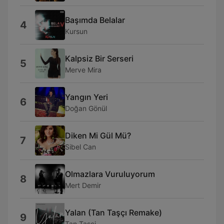
Başımda Belalar
4
Kursun
Kalpsiz Bir Serseri
5
Merve Mira
Yangın Yeri
6
Doğan Gönül
Diken Mi Gül Mü?
7
Sibel Can
Olmazlara Vuruluyorum
8
Mert Demir
Yalan (Tan Taşçı Remake)
9
Tan Tasçi