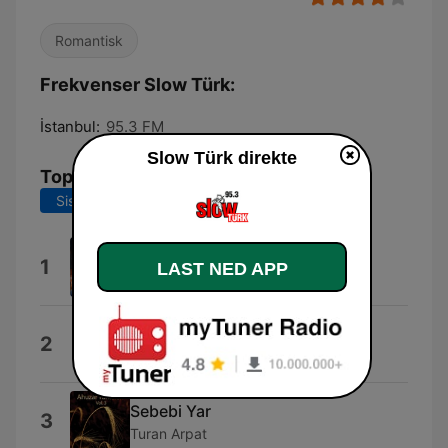
Romantisk
Frekvenser Slow Türk:
İstanbul:
95.3 FM
Slow Türk direkte
Topplåter
Siste 7 dager
Siste 30 dager
Adı İntikamdı
1
LAST NED APP
Mustafa Sandal
İki Tas Çorba
2
Mustafa Sandal
Sebebi Yar
3
Turan Arpat