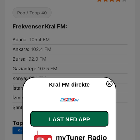
Pop / Topp 40
Frekvenser Kral FM:
Adana:
105.4 FM
Ankara:
102.4 FM
Bursa:
92.0 FM
Gaziantep:
107.5 FM
Konya:
95.1 FM
Kral FM direkte
İstanbul:
102.4 FM
İzmir:
96.2 FM
Şanlıurfa:
92.5 FM
LAST NED APP
Topplåter
Siste 7 dager
Siste 30 dager