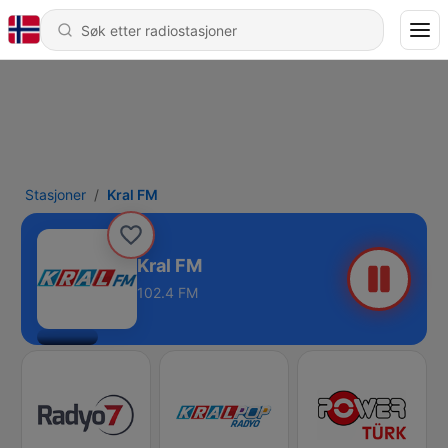
Stasjoner
Kral FM
Kral FM
102.4 FM