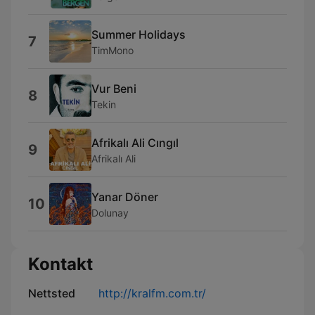
Summer Holidays
7
TimMono
Vur Beni
8
Tekin
Afrikalı Ali Cıngıl
9
Afrikalı Ali
Yanar Döner
10
Dolunay
Kontakt
Nettsted
http://kralfm.com.tr/