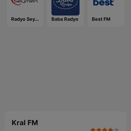
Radyo Seymen
Baba Radyo
Best FM
Kral FM