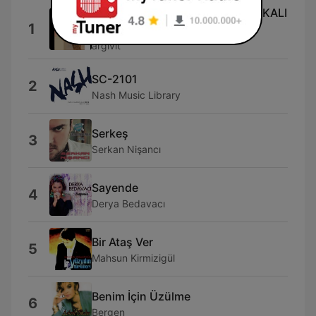
ARGIVIT 3 ŞUBAT KRAL FM AFRİKALI
1
ALİ
argivit
SC-2101
2
Nash Music Library
Serkeş
3
Serkan Nişancı
Sayende
4
Derya Bedavacı
Bir Ataş Ver
5
Mahsun Kirmizigül
Benim İçin Üzülme
6
Bergen