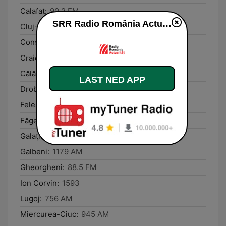
Calafat:
90.2 FM
SRR Radio România Actualităţi direkte
Cluj-Napoca:
1152 AM / 88.8 FM
Constanţa:
1458 AM
Craiova:
88.7 FM
Călăraşi:
89.5 FM
LAST NED APP
Drobeta-Turnu Severin:
91.4 FM
Feleacu:
88.8 FM
Făget:
89.8 FM
Galaţi:
1332 AM
Galbeni:
1179 AM
Gheorgheni:
88.5 FM
Ion Corvin:
1593
Lugoj:
756 AM
Miercurea-Ciuc:
945 AM