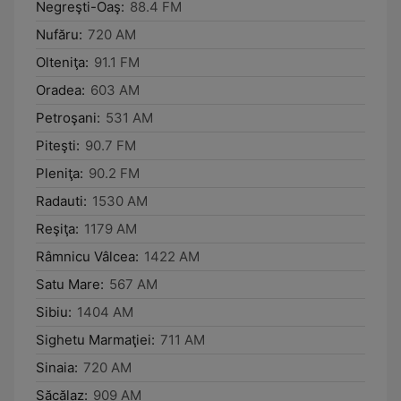
Negreşti-Oaş:
88.4 FM
Nufăru:
720 AM
Olteniţa:
91.1 FM
Oradea:
603 AM
Petroşani:
531 AM
Piteşti:
90.7 FM
Pleniţa:
90.2 FM
Radauti:
1530 AM
Reşiţa:
1179 AM
Râmnicu Vâlcea:
1422 AM
Satu Mare:
567 AM
Sibiu:
1404 AM
Sighetu Marmaţiei:
711 AM
Sinaia:
720 AM
Săcălaz:
909 AM