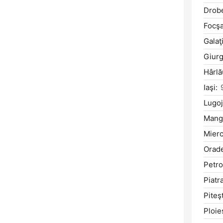
Drobe
Focşa
Galaţi
Giurg
Hârlă
Iaşi:
Lugoj
Manga
Mierc
Orad
Petro
Piatr
Piteşt
Ploieş