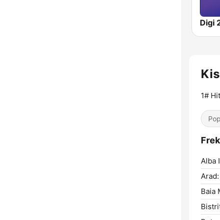
Digi 
Ki
1# Hi
Pop
Frek
Alba I
Arad:
Baia 
Bistri