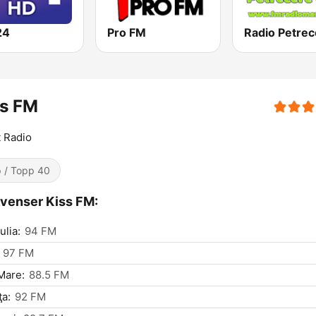
24
Pro FM
ss FM
t Radio
 / Topp 40
venser Kiss FM:
ulia:
94 FM
97 FM
Mare:
88.5 FM
ţa:
92 FM