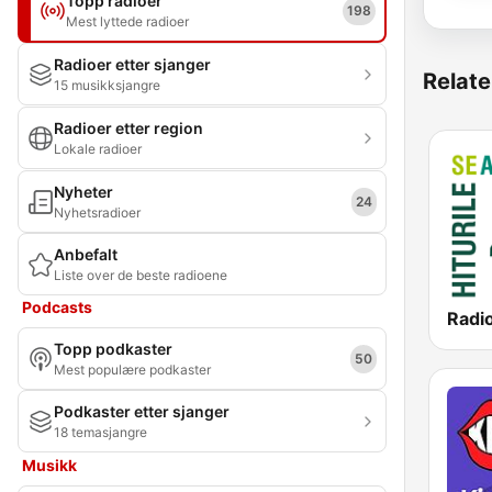
Topp radioer
198
Mest lyttede radioer
Radioer etter sjanger
Relate
15 musikksjangre
Radioer etter region
Lokale radioer
Nyheter
24
Nyhetsradioer
Anbefalt
Liste over de beste radioene
Podcasts
Radi
Topp podkaster
50
Mest populære podkaster
Podkaster etter sjanger
18 temasjangre
Musikk