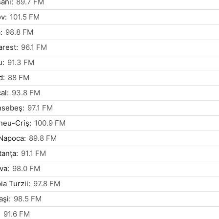
ani:
89.7 FM
v:
101.5 FM
:
98.8 FM
rest:
96.1 FM
u:
91.3 FM
d:
88 FM
al:
93.8 FM
nsebeş:
97.1 FM
neu-Criş:
100.9 FM
Napoca:
89.8 FM
anţa:
91.1 FM
va:
98.0 FM
a Turzii:
97.8 FM
aşi:
98.5 FM
:
91.6 FM