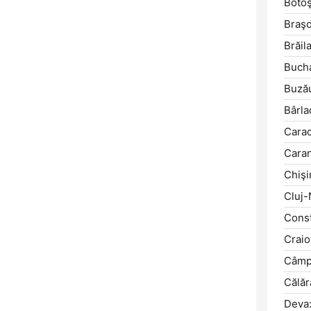
Botoş
Braşo
Brăila
Bucha
Buză
Bârla
Carac
Cara
Chişi
Cluj-
Const
Craio
Câmpi
Călăr
Deva