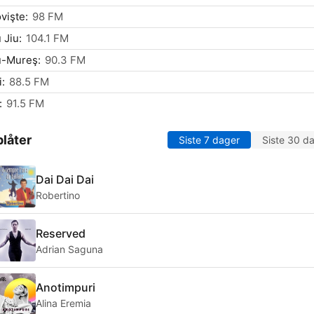
vişte:
98 FM
 Jiu:
104.1 FM
u-Mureş:
90.3 FM
i:
88.5 FM
:
91.5 FM
låter
Siste 7 dager
Siste 30 d
Dai Dai Dai
Robertino
Reserved
Adrian Saguna
Anotimpuri
Alina Eremia