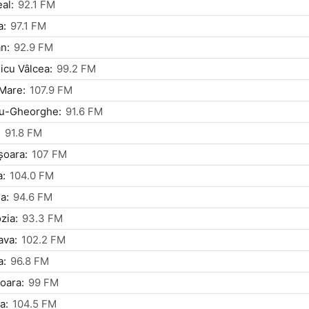
al:
92.1 FM
a:
97.1 FM
n:
92.9 FM
cu Vâlcea:
99.2 FM
Mare:
107.9 FM
tu-Gheorghe:
91.6 FM
:
91.8 FM
șoara:
107 FM
a:
104.0 FM
a:
94.6 FM
zia:
93.3 FM
ava:
102.2 FM
a:
96.8 FM
oara:
99 FM
a:
104.5 FM