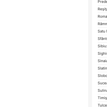
Prede
Reşiţ
Roma
Râmni
Satu 
Sfân
Sibiu
Sighi
Sinai
Slatin
Slobo
Suce
Sulin
Timiş
Tulce