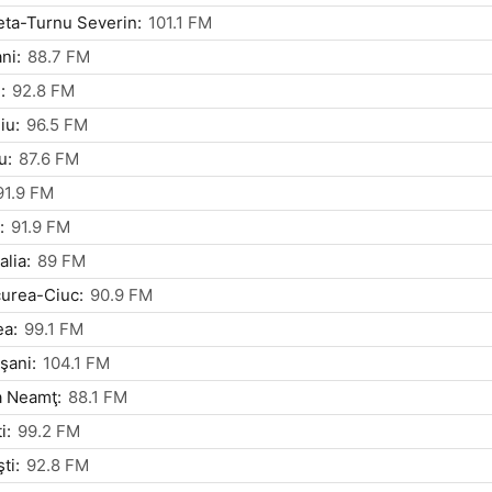
ta-Turnu Severin:
101.1 FM
ni:
88.7 FM
:
92.8 FM
iu:
96.5 FM
u:
87.6 FM
91.9 FM
:
91.9 FM
lia:
89 FM
urea-Ciuc:
90.9 FM
ea:
99.1 FM
şani:
104.1 FM
a Neamţ:
88.1 FM
i:
99.2 FM
ti:
92.8 FM