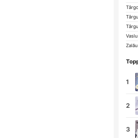
Târgo
Târgu
Târg
Vaslu
Zalău
Topp
1
2
3