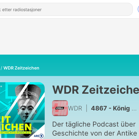
WDR Zeitzeichen
WDR Zeitzeich
WDR
|
4867 - König Otto I.: Eine Krönung voller Rätsel
Der tägliche Podcast über
Geschichte von der Antike 