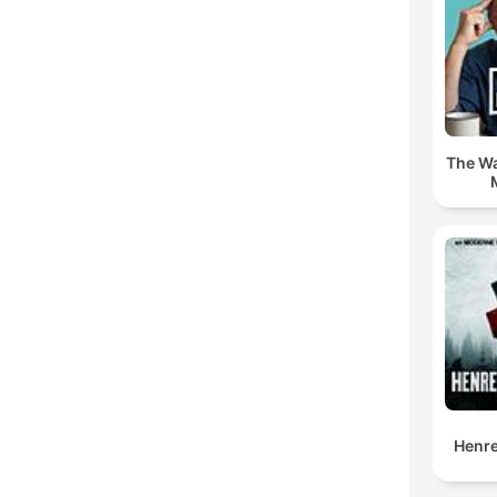
The Wa
Henre