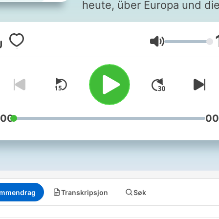
heute, über Europa und di
Welt, über die Geschichte 
Menschheit: 15 Minuten zu
Volum
historischen Persönlichkei
und Erfindungen. Von Geo
Washington bis Rosa
Luxemburg, vom Büstenhal
bis Breaking Bad.
:00
00
mmendrag
Transkripsjon
Søk