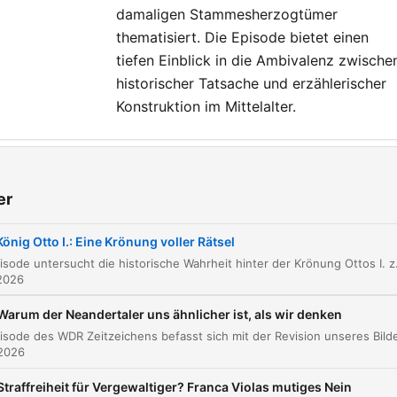
damaligen Stammesherzogtümer
thematisiert. Die Episode bietet einen
tiefen Einblick in die Ambivalenz zwische
historischer Tatsache und erzählerischer
Konstruktion im Mittelalter.
ler
Einleitung: Otto der Erste und die Frage nach 
er
00:00:03
Wahrheit
König Otto I.: Eine Krönung voller Rätsel
Widukind von Corwei: Eine problematische Que
00:01:13
Diese Episode untersucht die historische Wahrheit hinter der Krönung Ottos I. zum König im Jahr 936. Im Zentrum steht die kritische Analy
2026
Das Volk der Sachsen und das Ostfränkische
00:02:07
Reich
Warum der Neandertaler uns ähnlicher ist, als wir denken
Die Bedeutung von Aachen als Krönungsort
00:05:01
 2026
Die Verbindung zu den römischen Cäsaren und
00:07:41
Straffreiheit für Vergewaltiger? Franca Violas mutiges Nein
Karl dem Großen