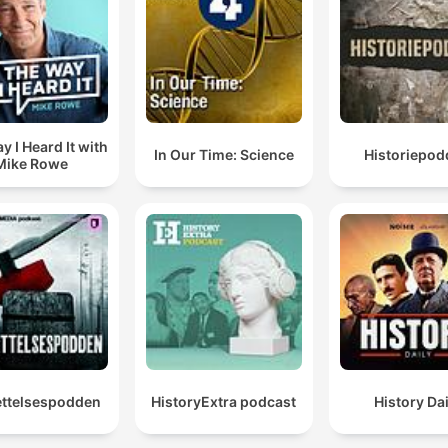
Dass Aachen bei Jülich liegt, dürfte daran liegen, das
Widukind einfach sagen will, schaut her, der neue Kön
Otto, steht in der Tradition römischer Herrscher
00:07:14 · Eine Interpretation über die bewusste historische
Verknüpfung von Aachen mit dem Römischen Reich durch de
Chronisten.
y I Heard It with
In Our Time: Science
Historiepod
Mike Rowe
Die einen sagen, ja, dann hat es vielleicht die Krönung
Ottos gar nicht gegeben.
00:12:31 · Darstellung der radikalen historischen Zweifel an de
Existenz der beschriebenen Krönung.
Durch den herrlichen Sieg mit Ruhm beladen, wurde d
König von seinem Heer als Vater des Vaterlandes und
Kaiser begrüßt.
ttelsespodden
HistoryExtra podcast
History Dai
00:13:15 · Beschreibung des späteren Aufstiegs Ottos nach 
Sieg auf den Ungarn.