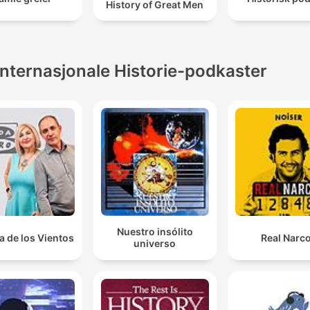
History of Great Men
Internasjonale Historie-podkaster
Nuestro insólito
a de los Vientos
Real Narc
universo