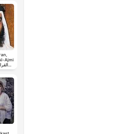
ran,
Al-Ajmi
dkast