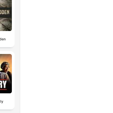
s
ig,
n
den
r
er
ly
dem