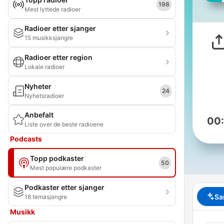
198
Mest lyttede radioer
Radioer etter sjanger
15 musikksjangre
Radioer etter region
Lokale radioer
Nyheter
24
Nyhetsradioer
Anbefalt
00
Liste over de beste radioene
Podcasts
Topp podkaster
50
Mest populære podkaster
Podkaster etter sjanger
Sa
18 temasjangre
Musikk