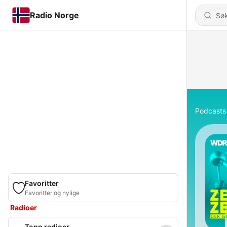
Radio Norge
Podcasts
Favoritter
Favoritter og nylige
Radioer
Topp radioer