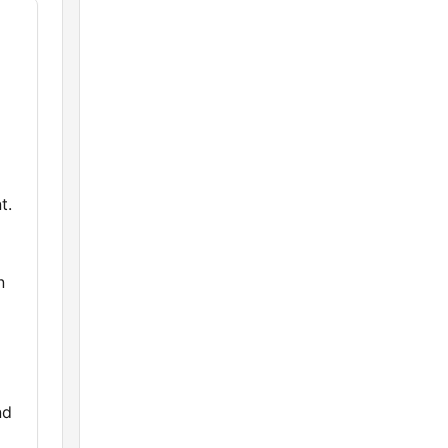
t.
n
nd