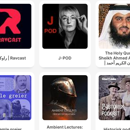
The Holy Qu
راوکست | Ravcast
J-POD
Sheikh Ahmed 
| القران الكريم أحمد
العجمي
Ambient Lectures:
amle greier
Historisk po