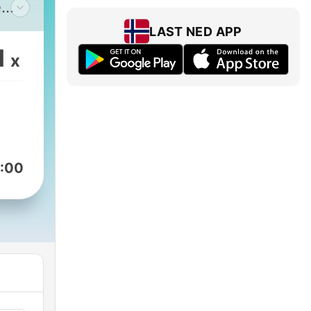
e
der
LAST NED APP
1
x
ten
rge
ter
:00