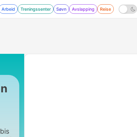
Arbeid
Treningssenter
Søvn
Avslapping
Reise
en
bis