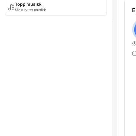
Topp musikk
E
Mest lyttet musikk