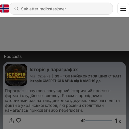
Podcasts
Історія у параграфах
Ми - Україна
|
39 - ТОП НАЙЖОРСТОКІШИХ СТРАТ!
Історія СМЕРТНОЇ КАРИ: від КАМЕНЯ до
ЕЛЕКТРИЧНОГО СТІЛЬЦЯ
Параграф - науково-популярний історичний проект в
форматі студійного ток-шоу. Разом з провідними
істориками раз на тиждень досліджуємо ключові події та
факти з української історії, які росіяни століттями
намагалась приховати або переписати.
1
x
Volum