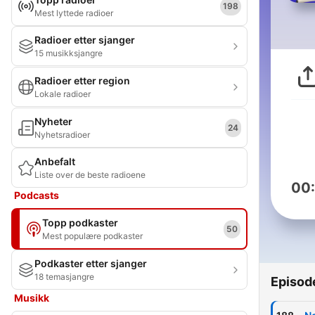
198
Mest lyttede radioer
Radioer etter sjanger
15 musikksjangre
Radioer etter region
Lokale radioer
Nyheter
24
Nyhetsradioer
Anbefalt
Liste over de beste radioene
00
Podcasts
Topp podkaster
50
Mest populære podkaster
Podkaster etter sjanger
18 temasjangre
Episod
Musikk