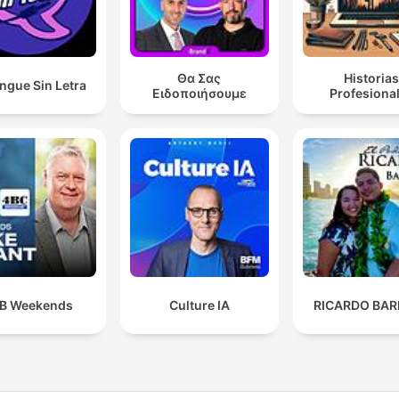
Θα Σας
Historia
ngue Sin Letra
Ειδοποιήσουμε
Profesiona
B Weekends
Culture IA
RICARDO BAR