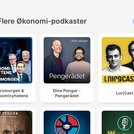
Flere Økonomi-podkaster
rsmorgen &
Dine Penger -
LurjCast
nominyhetene
Pengerådet