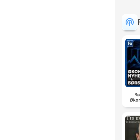
Bø
Øko