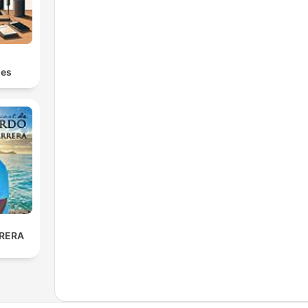
s
les
RERA