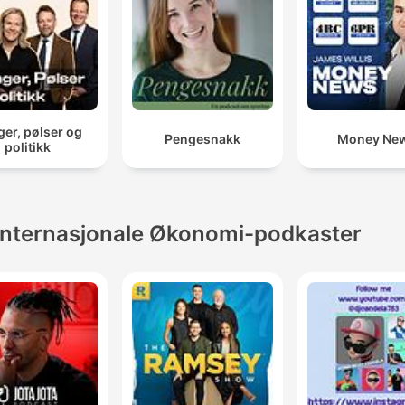
er, pølser og
Pengesnakk
Money Ne
politikk
Internasjonale Økonomi-podkaster