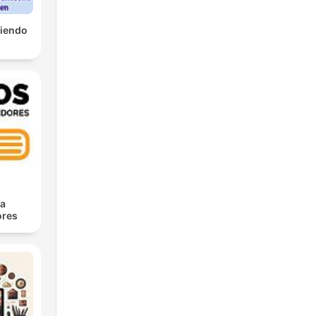
tiendo
ra
res