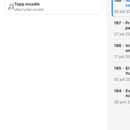
-
188
No
Topp musikk
c
Mest lyttet musikk
30 juli 2
-
187
Pr
pa
27 juli 2
-
186
In
en
17 juli 2
-
185
El
h
02 juli 2
-
184
Es
hi
28 juni 