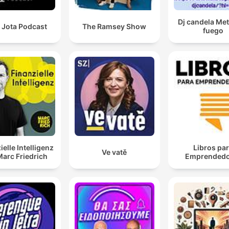
Dj candela Me
 Jota Podcast
The Ramsey Show
fuego
ielle Intelligenz
Libros pa
Ve vatě
Marc Friedrich
Emprendedo