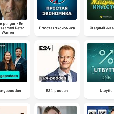
er penger - En
ast med Peter
Простая экономика
Жадный инве
Warren
engepodden
E24-podden
Utbytte