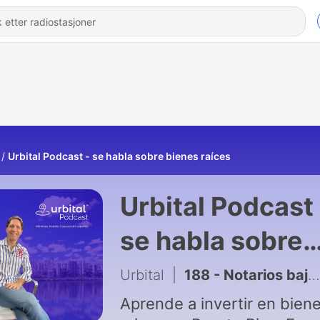
Urbital Podcast - se habla sobre bienes raíces
Urbital Podcast 
se habla sobre
bienes raíces
Urbital
|
188 - Notarios bajo presión: ¿justifican sus honorarios o solo quieren cobrar más?
Aprende a invertir en bien