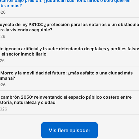
tarios bajo presión: ¿justifican sus honorarios o solo quieren
obrar más?
026
oyecto de ley PS103: ¿protección para los notarios o un obstácul
ra la vivienda asequible?
026
teligencia artificial y fraude: detectando deepfakes y perfiles falso
 el sector inmobiliario
026
 Morro y la movilidad del futuro: ¿más asfalto o una ciudad más
umana?
026
cambrón 2050: reinventando el espacio público costero entre
storia, naturaleza y ciudad
2026
Vis flere episoder