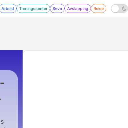
Arbeid
Treningssenter
Søvn
Avslapping
Reise
-
es