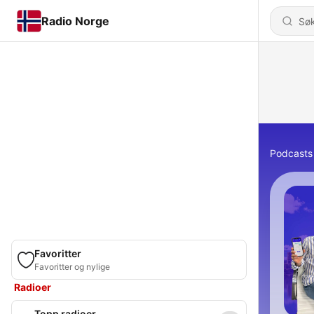
Radio Norge
Podcasts
Favoritter
Favoritter og nylige
Radioer
Topp radioer