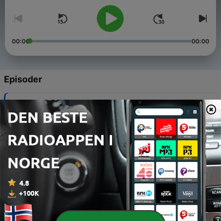
00:00
00:00
Episoder
-
26
02-Acappella: بی‌وسیله
02 jan. 2026
-
25
10-Fiction #2: ملودرام
10 jan. 2026
-
24
03- Analog: آنالوگ
03 jan. 2026
-
23
09-Fiction #1: درام
09 jan. 2026