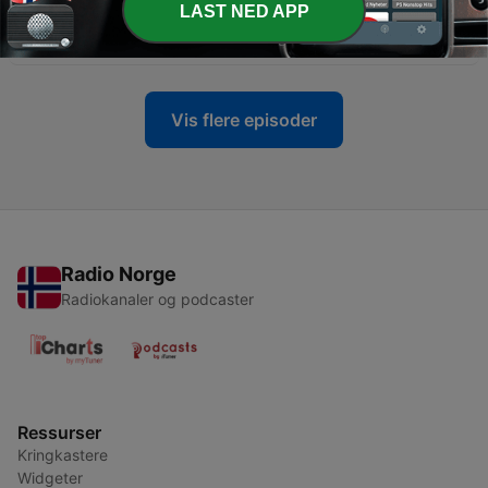
LAST NED APP
-
22
16-thyself: خودت
16 jan. 2026
Vis flere episoder
Radio Norge
Radiokanaler og podcaster
Ressurser
Kringkastere
Widgeter