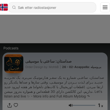
Podcasts
صداستان: ساعتی با موسیقی
Order Design by: MohbB
|
26 - 02-Acappella: بی‌وسیله
صداستـان، ساعتـی شمارو به یک سفـر هـارمونیـک می‌بره. یک تجـربــه
جدیــد بـرای لـذت بــردن از موسیقـی، وقتی سازها و صداها یکدیگر رو
ارتقا می‌دن. (قطعات اوریجینال با کات‌های دلخواه) هر هفته اپیزود جدید
نداریم، این کالکشن دارای 30 قطعه‌اس و همواره به‌روز میشن. Let's
listen and live ✨ - More info and Full Album Myblog ↷
1
x
Volum