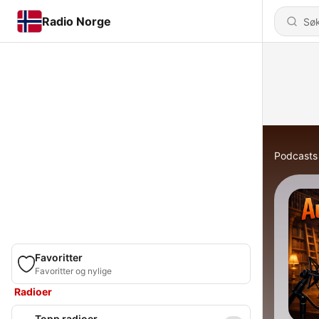
Radio Norge
Podcasts
Favoritter
Favoritter og nylige
Radioer
Topp radioer