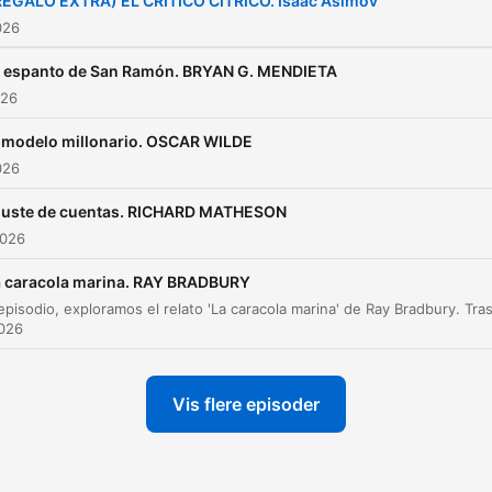
REGALO EXTRA) EL CRÍTICO CÍTRICO. Isaac Asimov
026
l espanto de San Ramón. BRYAN G. MENDIETA
026
 modelo millonario. OSCAR WILDE
026
juste de cuentas. RICHARD MATHESON
2026
a caracola marina. RAY BRADBURY
2026
Vis flere episoder