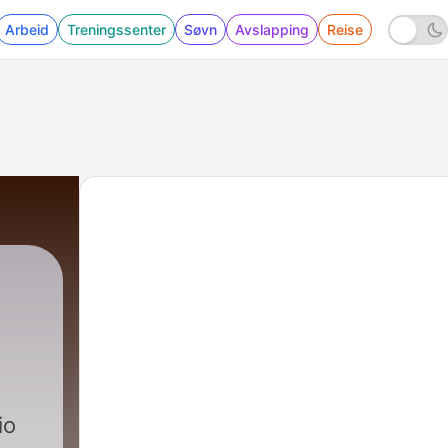
Arbeid
Treningssenter
Søvn
Avslapping
Reise
io