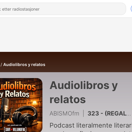
Audiolibros y relatos
Audiolibros y
relatos
ABISMOfm
|
323 - (REGALO EXTRA) EL CRÍTICO CÍTRICO. Isaac Asimov
Podcast literalmente literar