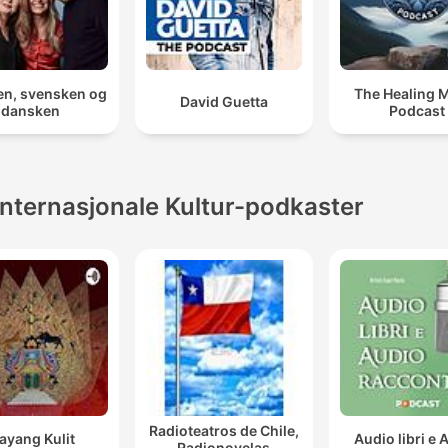
en, svensken og
The Healing 
David Guetta
dansken
Podcast
Internasjonale Kultur-podkaster
Radioteatros de Chile,
ayang Kulit
Audio libri e 
Radionovelas