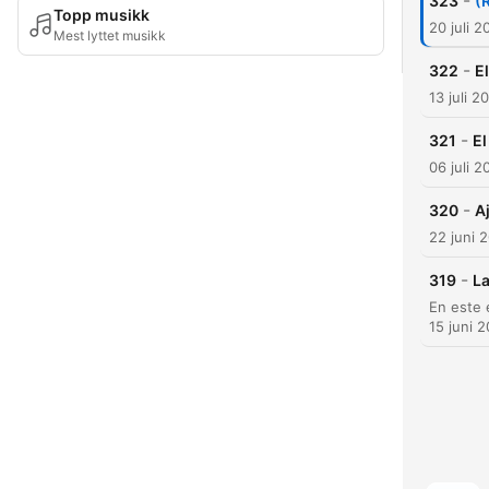
-
323
(
Topp musikk
20 juli 2
Mest lyttet musikk
-
322
E
13 juli 2
-
321
El
06 juli 2
-
320
A
22 juni 
-
319
L
15 juni 