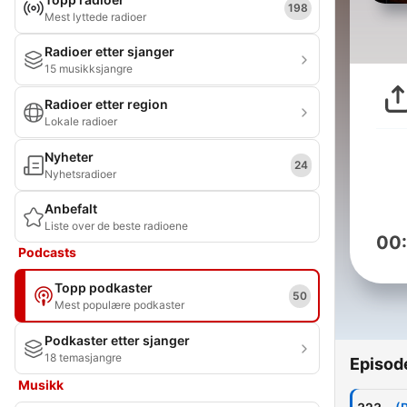
198
Mest lyttede radioer
Radioer etter sjanger
15 musikksjangre
Radioer etter region
Lokale radioer
Nyheter
24
Nyhetsradioer
Anbefalt
Liste over de beste radioene
00
Podcasts
Topp podkaster
50
Mest populære podkaster
Podkaster etter sjanger
18 temasjangre
Episod
Musikk