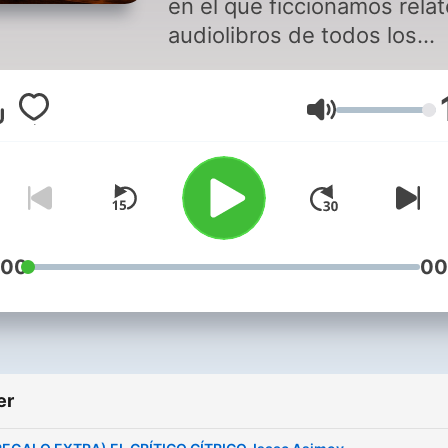
en el que ficcionamos relat
audiolibros de todos los
géneros, tanto de autores
consagrados como de nue
Volum
talentos literarios. Presen
y narrado por Xavi Villanue
:00
00
er