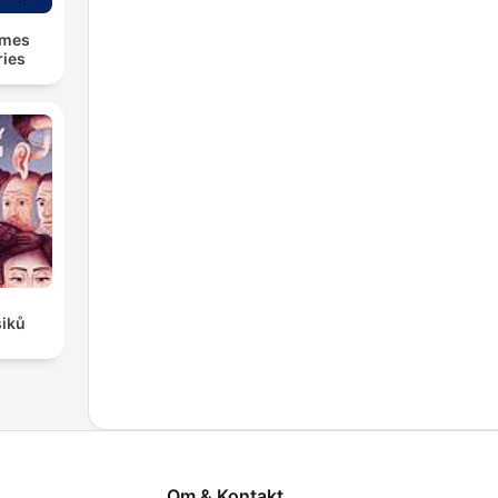
lmes
ries
siků
Om & Kontakt