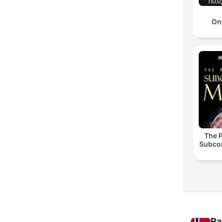
On
The 
Subco
Ra