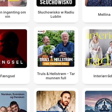
an ingenting om
Słuchowisko w Radiu
Mellina
vin
Lublin
Truls & Hellstrøm - Tar
Fængsel
Interiørråd
munnen full