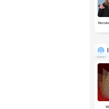
Norsk
W