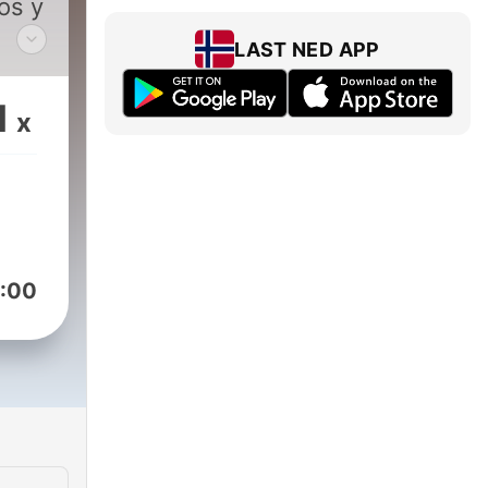
os y
LAST NED APP
vos
1
x
tado
va.
:00