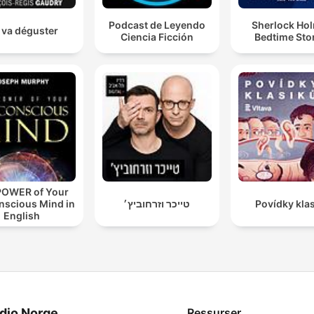
Podcast de Leyendo
Sherlock Ho
 va déguster
Ciencia Ficción
Bedtime Sto
POWER of Your
nscious Mind in
טייכר וזרחוביץ׳
Povídky kla
English
dio Norge
Ressurser