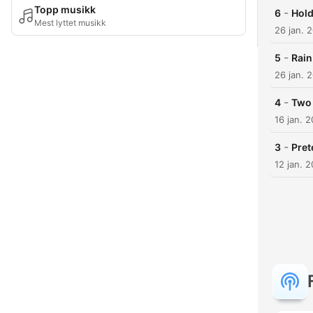
Topp musikk
-
6
Hold
Mest lyttet musikk
26 jan. 
-
5
Rain
26 jan. 
-
4
Two
16 jan. 
-
3
Pret
12 jan. 