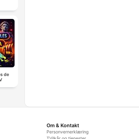
s de
TV
Om & Kontakt
Personvernerklæring
TVilkår og tjenester