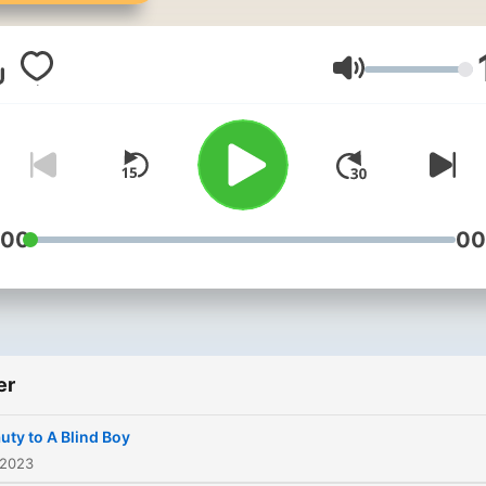
Volum
:00
00
er
uty to A Blind Boy
 2023