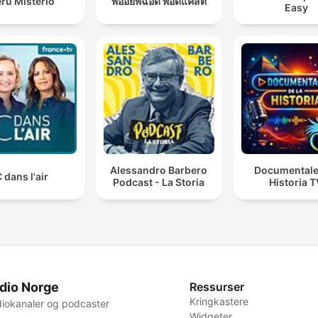
rú Misterio
พี่อ้อยพี่ฉอด พอดแคสต์
Easy
Alessandro Barbero
Documentale
 dans l'air
Podcast - La Storia
Historia 
dio Norge
Ressurser
Kringkastere
iokanaler og podcaster
Widgeter