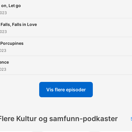
 on, Let go
2023
 Falls, Falls in Love
2023
 Porcupines
2023
ence
2023
Vis flere episoder
Flere Kultur og samfunn-podkaster