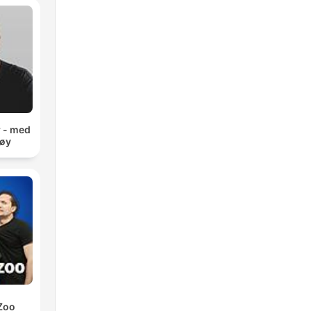
r - med
møy
Zoo