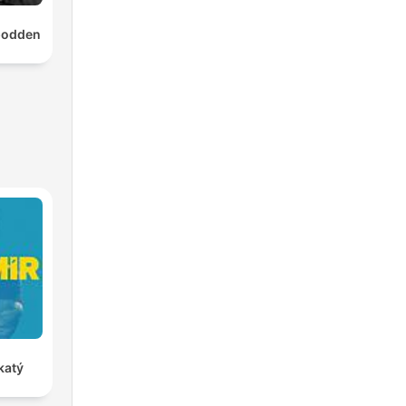
podden
katý