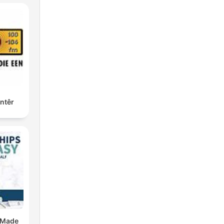
ntêr
 Made