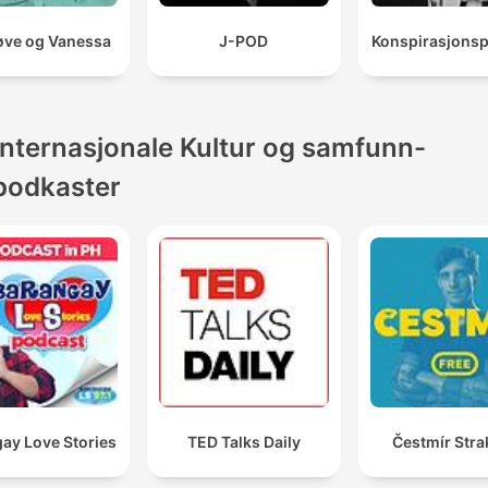
ve og Vanessa
J-POD
Konspirasjons
Internasjonale Kultur og samfunn-
podkaster
ay Love Stories
TED Talks Daily
Čestmír Stra