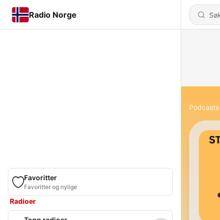
Radio Norge
Podcasts
Favoritter
Favoritter og nylige
Radioer
Topp radioer