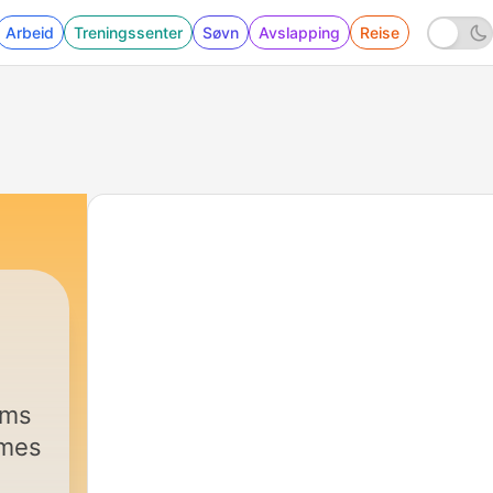
Arbeid
Treningssenter
Søvn
Avslapping
Reise
ems
ames