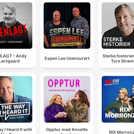
LAGT – Andy
Sterke historie
Espen Lee Usensurert
Larsgaard
Tore Strø
y I Heard It with
Opptur med Annette
RIX Morron