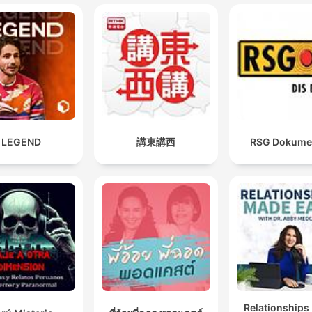
LEGEND
講東講西
RSG Dokume
Relationships