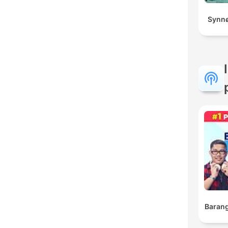
Synnø
Barang