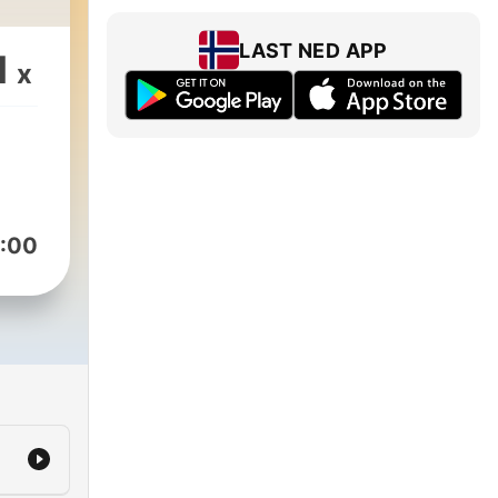
LAST NED APP
1
x
:00