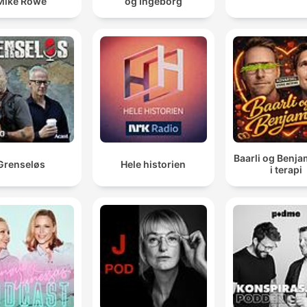
Mike Rowe
og Ingeborg
Baarli og Benja
Grenseløs
Hele historien
i terapi