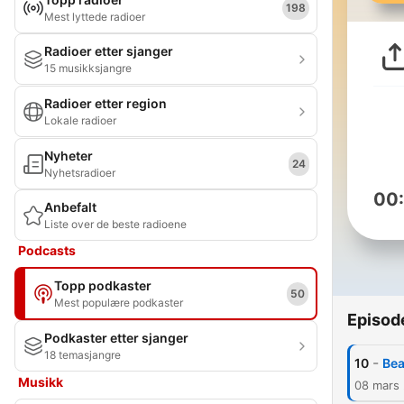
198
Mest lyttede radioer
Radioer etter sjanger
15 musikksjangre
Radioer etter region
Lokale radioer
Nyheter
24
Nyhetsradioer
00
Anbefalt
Liste over de beste radioene
Podcasts
Topp podkaster
50
Mest populære podkaster
Episod
Podkaster etter sjanger
18 temasjangre
-
10
Bea
Musikk
08 mars