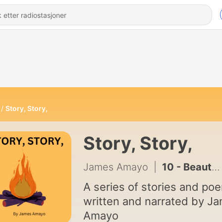
Story, Story,
Story, Story,
James Amayo
|
10 - Beauty to A Blind Boy
A series of stories and po
written and narrated by J
Amayo