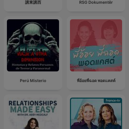
講東講西
RSG Dokumentêr
Perú Misterio
พี่อ้อยพี่ฉอด พอดแคสต์