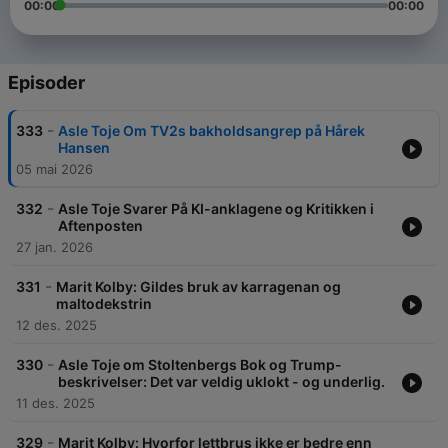
00:00
00:00
Episoder
-
333
Asle Toje Om TV2s bakholdsangrep på Hårek
Hansen
05 mai 2026
-
332
Asle Toje Svarer På KI-anklagene og Kritikken i
Aftenposten
27 jan. 2026
-
331
Marit Kolby: Gildes bruk av karragenan og
maltodekstrin
12 des. 2025
-
330
Asle Toje om Stoltenbergs Bok og Trump-
beskrivelser: Det var veldig uklokt - og underlig.
11 des. 2025
-
329
Marit Kolby: Hvorfor lettbrus ikke er bedre enn