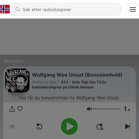
Podcasts
Wolfgang Wee Uncut (Bonusinnhold)
Wolfgang Wee
|
333 - Asle Toje Om TV2s
bakholdsangrep på Hårek Hansen
Her får du bonusinnhold fra Wolfgang Wee Uncut.
1
x
Volum