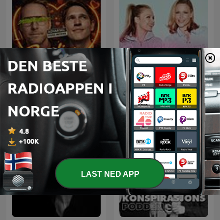
Baarli og Benjamin går i
Synnøve og Vanessa
terapi
LAST NED APP