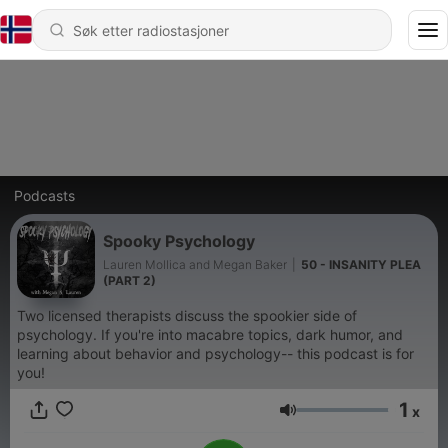
Podcasts
Spooky Psychology
Lauren Mollica and Megan Baker
|
50 - INSANITY PLEA
(PART 2)
Two licensed therapists discuss the spookier side of
psychology. If you're into macabre topics, dark humor, and
learning about behavior and psychology-- this podcast is for
you!
1
x
Volum