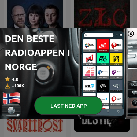
ZŁO - Zbrodnia Łowca
Aftonbladet Krim
Ofiara
LAST NED APP