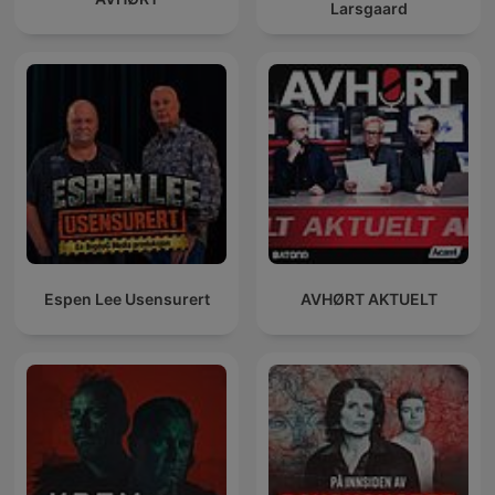
Larsgaard
Espen Lee Usensurert
AVHØRT AKTUELT