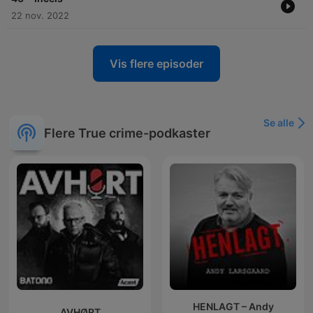
22 nov. 2022
Vis flere episoder
Se alle
Flere True crime-podkaster
HENLAGT – Andy
AVHØRT