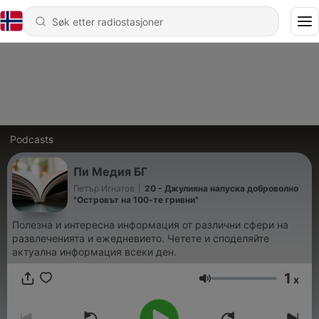
Podcasts
Пи Медия БГ
Петър Игнатов
|
20 - Джулияна напуска доброволно
"Островът на 100-те гривни"
Полезна и интересна информация от различни сфери на
развлеченията и ежедневието. Четете и споделяйте
актуална информация всеки ден.
1
x
Volum