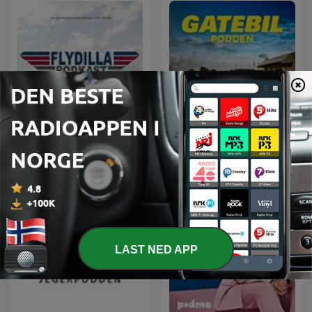
Flydilla
GATEBILPODDEN
LAST NED APP