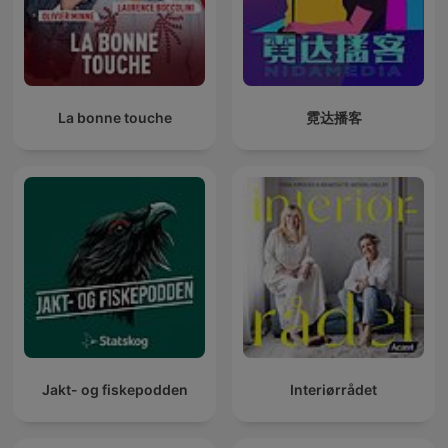
La bonne touche
霓达播客
Jakt- og fiskepodden
Interiørrådet