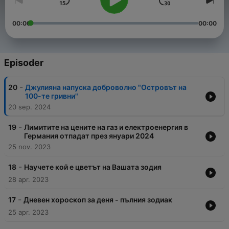
00:00
00:00
Episoder
-
20
Джулияна напуска доброволно "Островът на
100-те гривни"
20 sep. 2024
-
19
Лимитите на цените на газ и електроенергия в
Германия отпадат през януари 2024
25 nov. 2023
-
18
Научете кой е цветът на Вашата зодия
28 apr. 2023
-
17
Дневен хороскоп за деня - пълния зодиак
25 apr. 2023