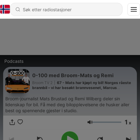
Podcasts
0-100 med Broom-Mats og Remi
Broom TV 2
|
67 - Mats har kjøpt ny bil! Norges råeste
brannbil – vi har besøkt brannvesenet, Marcus
Kleveland svinger innom
Broom-journalist Mats Brustad og Remi Wilberg deler sin
lidenskap for bil. Få med deg bilopplevelsene de husker aller
best og spennende gjester i studio.
1
x
Volum