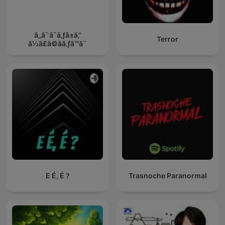
ã‚‚ã¨ã˜ã‚ƒã±ã‚“
Terror
ã½ã£ã©ãã‚ƒã™ã¨
E É, É ?
Trasnoche Paranormal