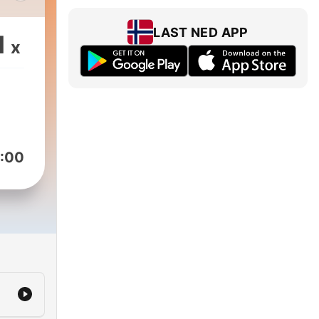
ers
LAST NED APP
1
x
CRT
aded
:00