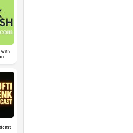
 with
om
dcast