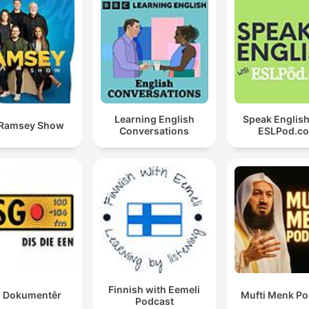
Learning English
Speak English
 Ramsey Show
Conversations
ESLPod.c
Finnish with Eemeli
 Dokumentêr
Mufti Menk Po
Podcast