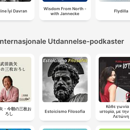
Wisdom From North -
ine İyi Davran
Flydilla
with Jannecke
Internasjonale Utdannelse-podkaster
Κάθε γωνία 
矢・今朝の三枚お
Estoicismo Filosofia
ιστορία, με τη
ろし
Λετώνη