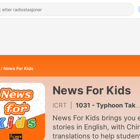
News For Kids
News For Kids
ICRT
|
1031 - Typhoon Takes Time from Sports Competition
News For Kids brings you 
stories in English, with Ch
translations to help studen