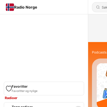
Radio Norge
Podcasts
Favoritter
Favoritter og nylige
Radioer
Topp radioer