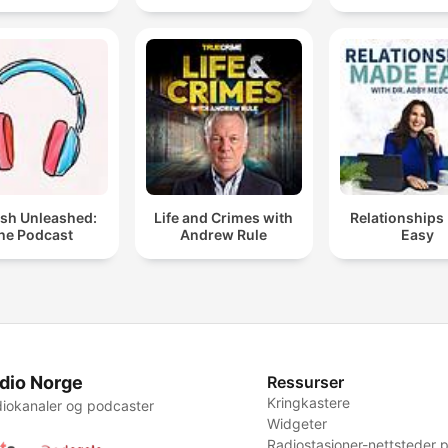
ish Unleashed:
Life and Crimes with
Relationships
he Podcast
Andrew Rule
Easy
dio Norge
Ressurser
Kringkastere
iokanaler og podcaster
Widgeter
Radiostasjoner-nettsteder p