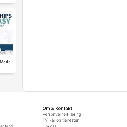
 Made
Om & Kontakt
Personvernerklæring
TVilkår og tjenester
er land
Om oss