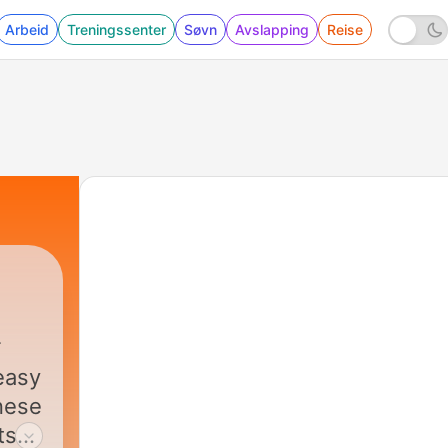
Arbeid
Treningssenter
Søvn
Avslapping
Reise
easy
inese
ts