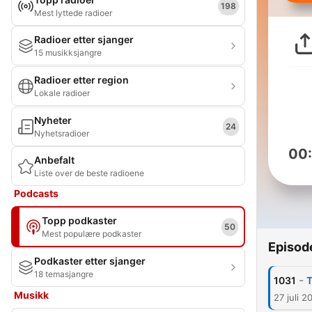
198
Mest lyttede radioer
Radioer etter sjanger
15 musikksjangre
Radioer etter region
Lokale radioer
Nyheter
24
Nyhetsradioer
00
Anbefalt
Liste over de beste radioene
Podcasts
Topp podkaster
50
Mest populære podkaster
Episod
Podkaster etter sjanger
18 temasjangre
-
1031
T
Musikk
27 juli 2