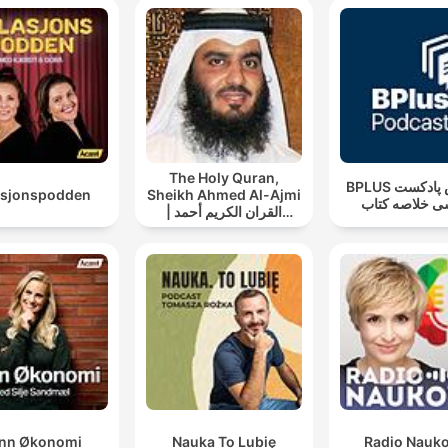
The Holy Quran,
‌BPLUS بی‌پلاس پادکست
asjonspodden
Sheikh Ahmed Al-Ajmi
ی خلاصه کتاب
| القران الكريم أحمد
العجمي
nn Økonomi
Nauka To Lubię
Radio Nauk