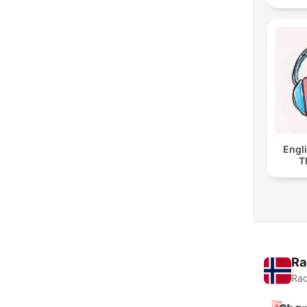
Engl
T
Ra
Rad