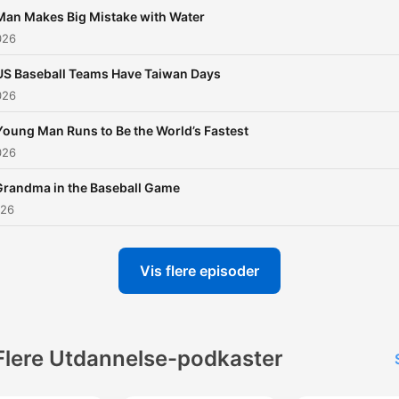
Man Makes Big Mistake with Water
026
US Baseball Teams Have Taiwan Days
026
Young Man Runs to Be the World’s Fastest
026
Grandma in the Baseball Game
026
Vis flere episoder
Flere Utdannelse-podkaster