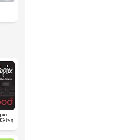
μια
ν Ελένη