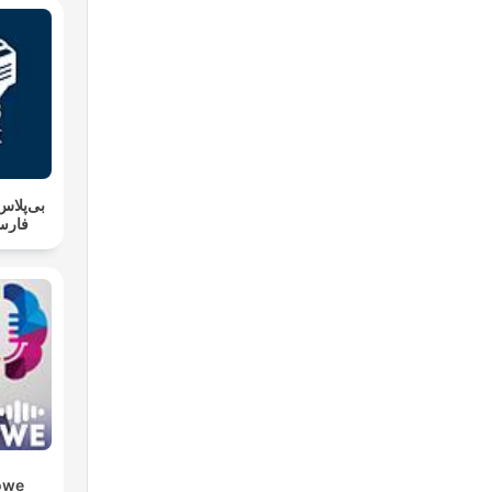
فارس
owe