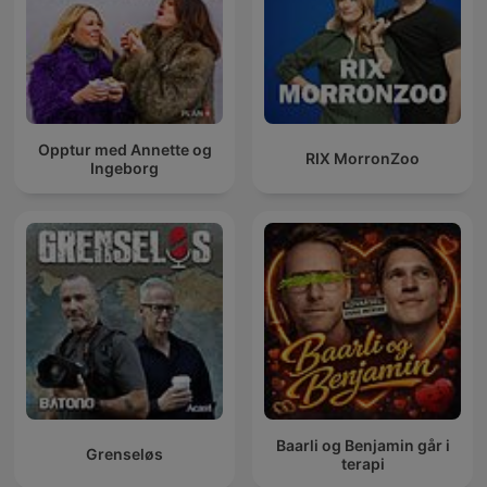
Opptur med Annette og
RIX MorronZoo
Ingeborg
Baarli og Benjamin går i
Grenseløs
terapi