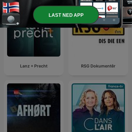
LAST NED APP
Lanz + Precht
RSG Dokumentêr