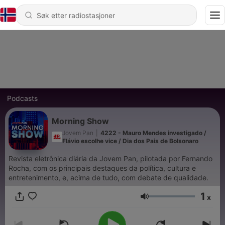
Podcasts
Morning Show
Jovem Pan
|
4222 - Mauro Mendes investigado /
Flávio escolhe vice / Dia dos Pais de Bolsonaro
Revista eletrônica diária da Jovem Pan, pilotada por Fernando
Rocha, com os principais destaques da política, cultura e
entretenimento, e, acima de tudo, com debate de qualidade.
1
x
Volum