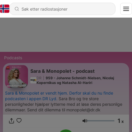
Podcasts
Sara & Monopolet - podcast
DR
|
959 - Johanne Schmidt-Nielsen, Nicolaj
Kopernikus og Natasha Al-Hariri
Sara & Monopolet er vendt hjem. Derfor skal du nu finde
podcasten i appen DR Lyd.
Sara Bro og tre store
personligheder hjælper lytterne med at løse deres personlige
dilemmaer. Send dit dilemma til monopolet@dr.dk
1
x
Volum