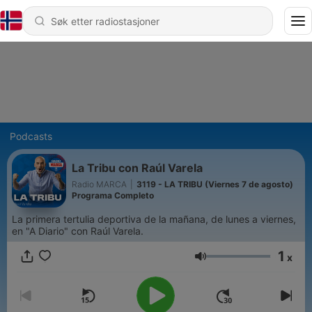
Podcasts
La Tribu con Raúl Varela
Radio MARCA
|
3119 - LA TRIBU (Viernes 7 de agosto)
Programa Completo
La primera tertulia deportiva de la mañana, de lunes a viernes,
en "A Diario" con Raúl Varela.
1
x
Volum