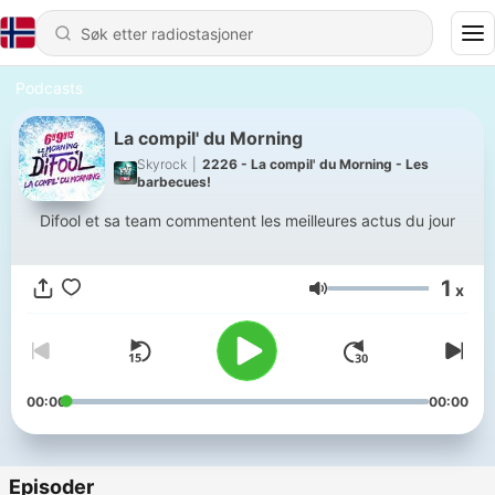
Podcasts
La compil' du Morning
Skyrock
|
2226 - La compil' du Morning - Les
barbecues!
Difool et sa team commentent les meilleures actus du jour
1
x
Volum
00:00
00:00
Episoder