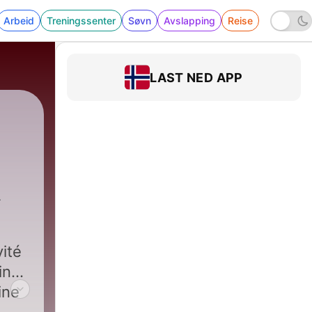
Arbeid
Treningssenter
Søvn
Avslapping
Reise
LAST NED APP
vité
ine
ine