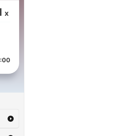
h :
1
x
on
:00