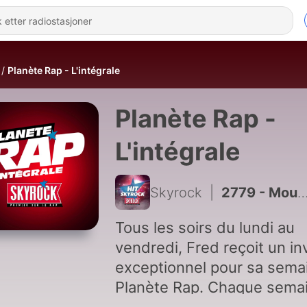
Planète Rap - L'intégrale
Planète Rap -
L'intégrale
Skyrock
|
2779 - Mous-K - Insolent #5
Tous les soirs du lundi au
vendredi, Fred reçoit un in
exceptionnel pour sa sema
Planète Rap. Chaque sema