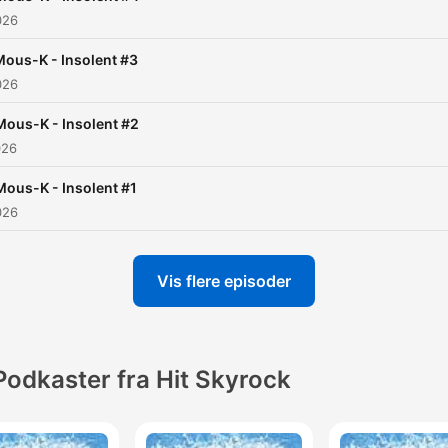
026
Mous-K - Insolent #3
026
Mous-K - Insolent #2
026
Mous-K - Insolent #1
026
Vis flere episoder
Podkaster fra Hit Skyrock