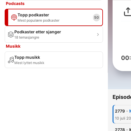
Podcasts
Topp podkaster
50
Mest populære podkaster
Podkaster etter sjanger
18 temasjangre
Musikk
00
Topp musikk
Mest lyttet musikk
Episod
-
2779
10 juli 2
-
2778