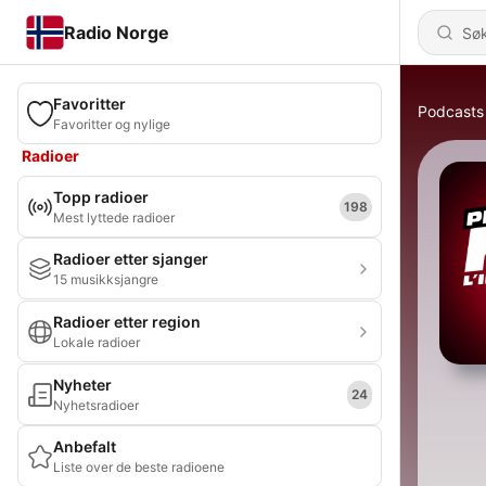
Radio Norge
Favoritter
Podcasts
Favoritter og nylige
Radioer
Topp radioer
198
Mest lyttede radioer
Radioer etter sjanger
15 musikksjangre
Radioer etter region
Lokale radioer
Nyheter
24
Nyhetsradioer
Anbefalt
Liste over de beste radioene