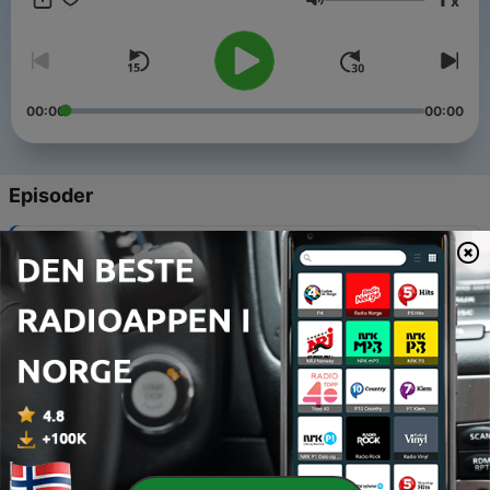
x
miei consigli per studiare l'italiano in modo efficace:
Volum
https://pages.italianobello.it/ppv-iscrizione
00:00
00:00
Episoder
-
215
(213) Buona estate!
01 aug. 2026
-
214
(212) Ho provato ad arrampicare
18 juli 2026
-
213
(211) Davvero non hai tempo?
04 juli 2026
-
212
(210) 5 parole italiane che non si usano più
27 juni 2026