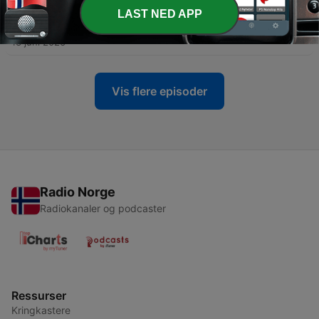
LAST NED APP
-
211
(209) Cosa sto preparando per voi
13 juni 2026
Vis flere episoder
Radio Norge
Radiokanaler og podcaster
Ressurser
Kringkastere