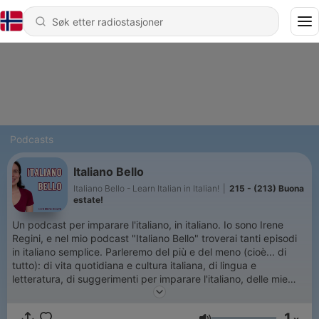
Podcasts
Italiano Bello
Italiano Bello - Learn Italian in Italian!
|
215 - (213) Buona
estate!
Un podcast per imparare l'italiano, in italiano. Io sono Irene
Regini, e nel mio podcast "Italiano Bello" troverai tanti episodi
in italiano semplice. Parleremo del più e del meno (cioè... di
tutto): di vita quotidiana e cultura italiana, di lingua e
letteratura, di suggerimenti per imparare l'italiano, delle mie
riflessioni personali e... tanto altro! Ascolta gli episodi e iscriviti
a "Pronti, partenza... via!", il corso gratuito dove ti darò tutti i
1