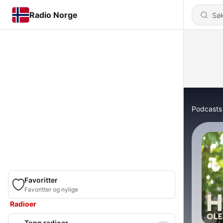
Radio Norge
Podcasts
Favoritter
Favoritter og nylige
Radioer
Topp radioer