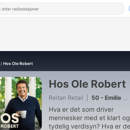
Hos Ole Robert
Hos Ole Robert
Reitan Retail
|
50 - Emilie Åsberg: Fra østerstyver til NATO
Hva er det som driver
mennesker med et klart og
tydelig verdisyn? Hva er de