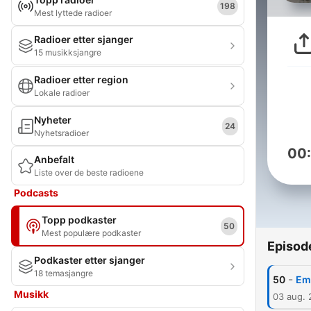
198
Mest lyttede radioer
Radioer etter sjanger
15 musikksjangre
Radioer etter region
Lokale radioer
Nyheter
24
Nyhetsradioer
00
Anbefalt
Liste over de beste radioene
Podcasts
Topp podkaster
50
Mest populære podkaster
Episod
Podkaster etter sjanger
18 temasjangre
-
50
Emi
Musikk
03 aug.