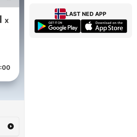
p av
y
LAST NED APP
1
x
sove
 han
er,
:00