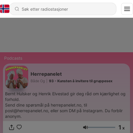
Podcasts
Herrepanelet
Både Og
|
93 - Kunsten å invitere til gruppesex
Bernt Hulsker og Henrik Elvestad gir deg råd om kjærlighet og
forhold.
Send dine spørsmål på herrepanelet.no, til
post@herrepanelet.no, eller som DM på Instagram. Du forblir
anonym.
1
x
Volum