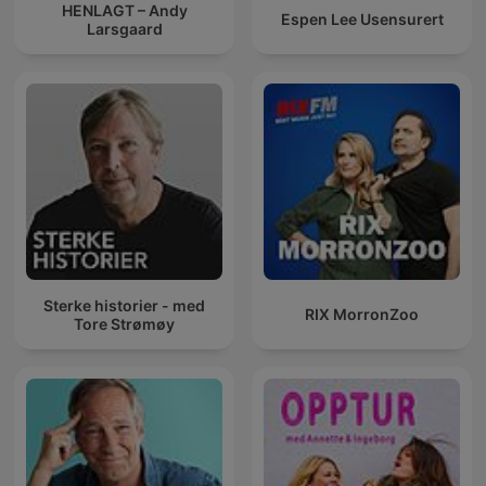
HENLAGT – Andy
Espen Lee Usensurert
Larsgaard
Sterke historier - med
RIX MorronZoo
Tore Strømøy