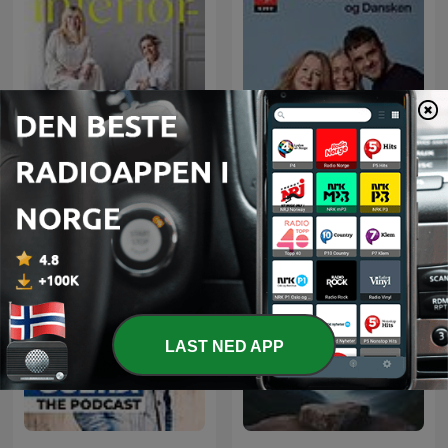
Norsken, svensken og
Interiørrådet
dansken
LAST NED APP