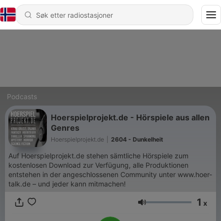
Podcasts
Hoerspielprojekt.de - Hörspiele aus allen
Genres
Hoerspielprojekt.de
|
2604 - Dunkelheit
Auf Hoerspielprojekt.de stehen sämtliche Hörspiele zum
kostenlosen Download zur Verfügung, alle Produktionen
entstehen in der angeschlossenen Community unter www.hoer-
talk.de – und jeder kann mitmachen!
1
x
Volum