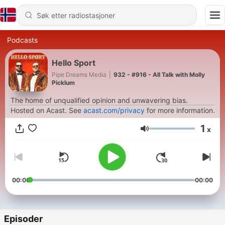
Podcasts
Hello Sport
Pipe Dreams Media
|
932 - #916 - All Talk with Molly
Picklum
The home of unqualified opinion and unwavering bias.
Hosted on Acast. See
acast.com/privacy
for more information.
1
x
Volum
00:00
00:00
Episoder