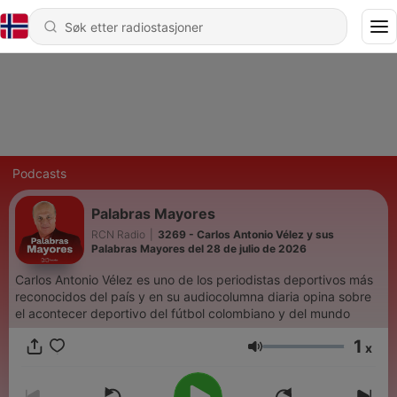
Podcasts
Palabras Mayores
RCN Radio
|
3269 - Carlos Antonio Vélez y sus
Palabras Mayores del 28 de julio de 2026
Carlos Antonio Vélez es uno de los periodistas deportivos más
reconocidos del país y en su audiocolumna diaria opina sobre
el acontecer deportivo del fútbol colombiano y del mundo
1
x
Volum