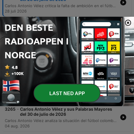
Carlos Antonio Vélez critica la falta de ambición en el fútbol colombiano y analiza las irregularidades en los periodos presidenciales de la Federación Colombiana de Fútbol. Además, desmiente presiones de promotores para convocar jugadores específicos. El episodio también aborda noticias internacionales y locales, incluyendo polémicas sobre convocatorias técnicas, un incidente en el camerino con Durán y posibles transferencias de jugadores como Lucho hacia Al-Hilal, Lucumí y Juanfer Quintero.
28 juli 2026
-
3268
Carlos Antonio Vélez y sus Palabras Mayores
del 27 de julio de 2026
Carlos Antonio Vélez analiza la llegada de Klopp y compara su situación con el panorama técnico colombiano, criticando la falta de transparencia en la federación. El episodio también explora el impacto de la inteligencia artificial y la interpretación de la data en el fútbol moderno. Además, se examina el rendimiento estadístico de jugadores como Kevin Mier y Tino Gómez, la actualidad de Juanfer Quintero y la situación arbitral en el fútbol colombiano, junto con un análisis de las actuaciones recientes de equipos como América y Millonarios.
27 juli 2026
-
3267
Carlos Antonio Vélez y sus Palabras Mayores
del 5 de agosto de 2026
Carlos Antonio Vélez analiza la situación de la Selección Colombia tras el Mundial, cuestionando las declaraciones de jugadores como Jerry Mina y criticando la falta de títulos recientes. El episodio también aborda polémicas en el fútbol local colombiano, incluyendo los comentarios de Johan Mojica y la situación contractual de Hamilton Campas. Asimismo, se explora la evolución táctica del fútbol moderno, argumentando que el rol tradicional del 'diez' ha desaparecido para dar paso al centrocampista integral. El análisis concluye con un repaso por el desempeño defensivo de Independiente Medellín y las actuaciones destacadas en la liga local.
05 aug. 2026
-
3266
Carlos Antonio Vélez y sus Palabras Mayores
del 29 de julio de 2026
Carlos Antonio Vélez conmemora el título de la Copa América 2001 y analiza la situación actual del fútbol colombiano, criticando la mentalidad de los jugadores y la gestión de la federación. También aborda el conflicto interno en la División Mayor por la repartición de recursos entre los equipos grandes y pequeños. El locutor analiza la crisis de poder en la División Mayor, advirtiendo sobre las consecuencias legales y deportivas de crear una liga independiente no reconocida por la FIFA. Asimismo, aborda controversias arbitrales recientes relacionadas con el protocolo VAR y cuestiona la gestión de decisiones en el fútbol colombiano.
LAST NED APP
29 juli 2026
-
3265
Carlos Antonio Vélez y sus Palabras Mayores
del 30 de julio de 2026
Carlos Antonio Vélez analiza la situación del fútbol colombiano, criticando la gestión de procesos pasados y los peligros de los empresarios que buscan beneficios personales con jugadores jóvenes. También aborda las posibles sanciones a la selección argentina y la oportunidad para Colombia en la próxima Copa América. El episodio también explora las tensiones en la asamblea de Dimayor respecto a los derechos de televisión, aclarando que la repartición no depende del operador Win. Finalmente, se analiza la estructura comercial de la FIFA y el desempeño defensivo del Medellín.
04 aug. 2026