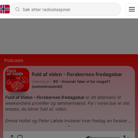
Podcasts
Fuld af viden - Forskernes fredagsbar
Videnslyd
|
90 - Hvornår føler vi for meget?
(sommerspecial)
Fuld af Viden – Forskernes fredagsbar
er dit alternativ til
weekendens promiller og tømmermænd. For i vores bar er det
eneste, du bliver fuld af, viden.
Emma Holtet og Peter Løhde inviterer hver fredag en forsker i
studiet for at fejre starten på weekenden.
Sammen forsøger de
at blive klogere på noget af det, der optager os alle sammen i
1