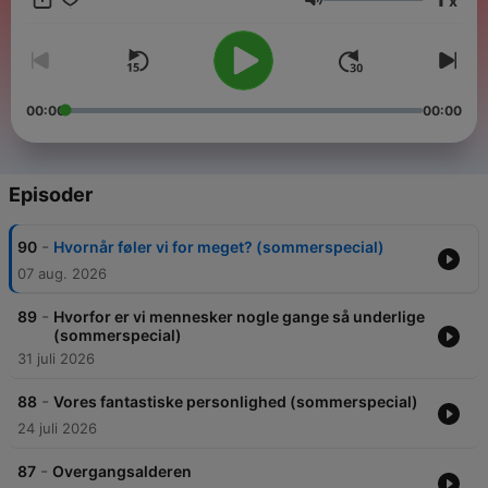
x
hverdagen – fra affaldssortering til stjernetåger. Undervejs
Volum
serverer vi sidevogne og shots af indslag, interviews og
reportager.
Skål – og god fredag!
00:00
00:00
Podcasten er produceret med støtte fra LEO Fondet.
Episoder
-
90
Hvornår føler vi for meget? (sommerspecial)
07 aug. 2026
-
89
Hvorfor er vi mennesker nogle gange så underlige
(sommerspecial)
31 juli 2026
-
88
Vores fantastiske personlighed (sommerspecial)
24 juli 2026
-
87
Overgangsalderen