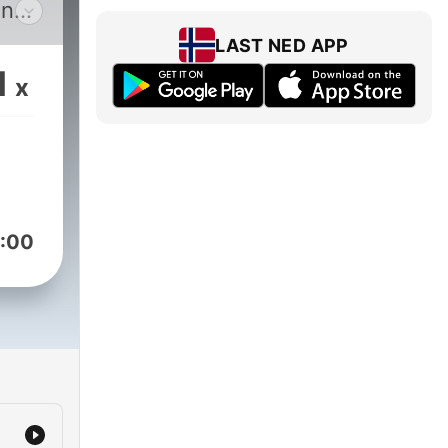
ing:
LAST NED APP
1
x
dad,
n
d.
:00