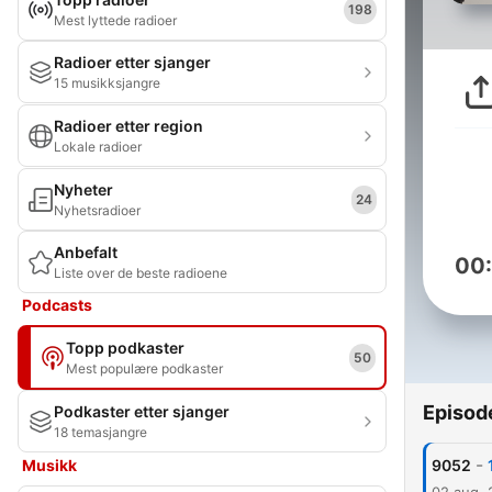
198
Mest lyttede radioer
Radioer etter sjanger
15 musikksjangre
Radioer etter region
Lokale radioer
Nyheter
24
Nyhetsradioer
Anbefalt
00
Liste over de beste radioene
Podcasts
Topp podkaster
50
Mest populære podkaster
Episod
Podkaster etter sjanger
18 temasjangre
-
Musikk
9052