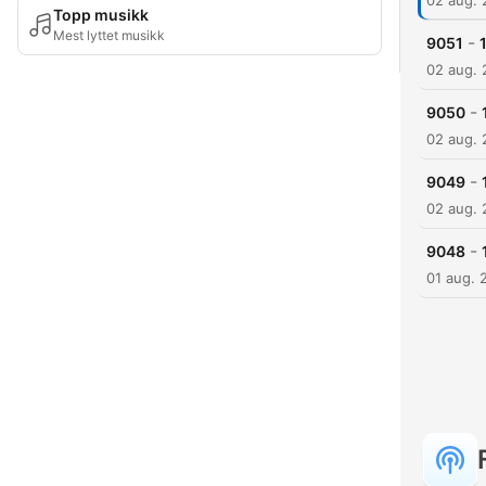
02 aug.
Topp musikk
Mest lyttet musikk
-
9051
02 aug.
-
9050
02 aug.
-
9049
02 aug.
-
9048
01 aug. 