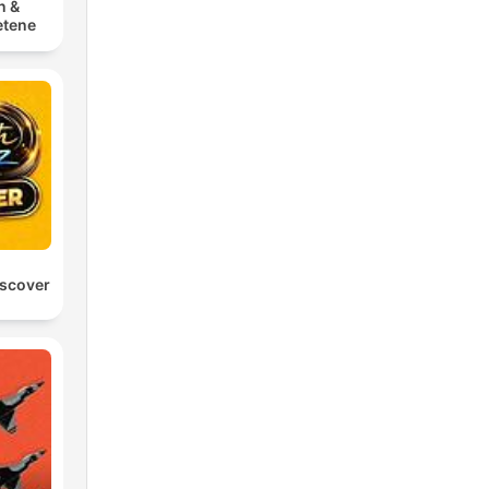
n &
tene
scover