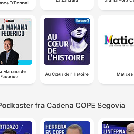
La Zanzara
Última Hora C
ence O’Donnell
la Mañana de
Au Cœur de l'Histoire
Matices
Federico
Podkaster fra Cadena COPE Segovia