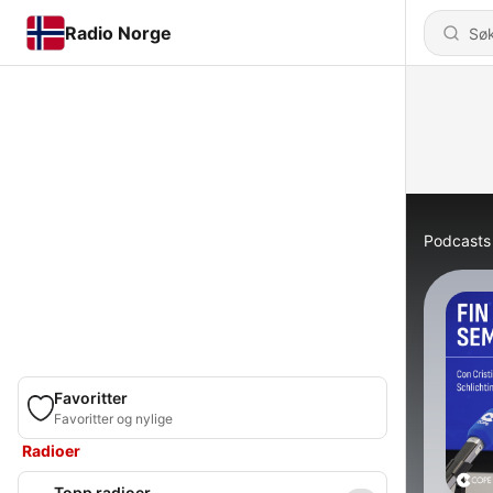
Radio Norge
Podcasts
Favoritter
Favoritter og nylige
Radioer
Topp radioer