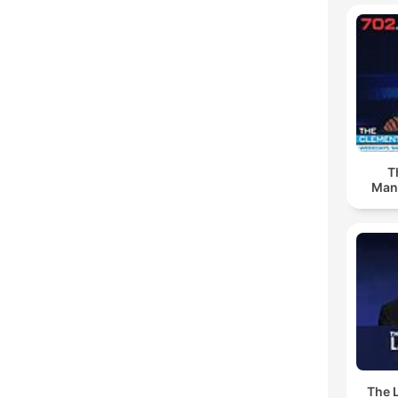
T
Man
The 