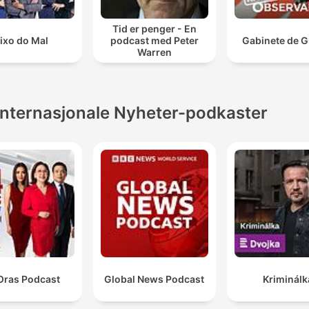
Tid er penger - En
ixo do Mal
podcast med Peter
Gabinete de G
Warren
Internasjonale Nyheter-podkaster
Oras Podcast
Global News Podcast
Kriminálk