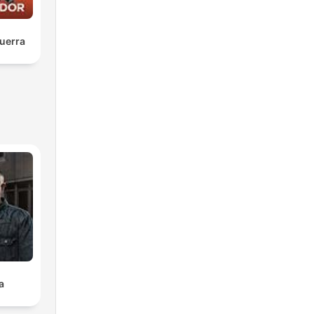
uerra
a