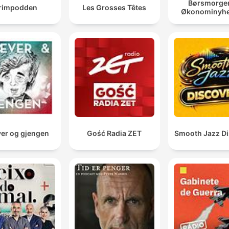
Børsmorge
rimpodden
Les Grosses Têtes
Økonominyhe
er og gjengen
Gość Radia ZET
Smooth Jazz Di