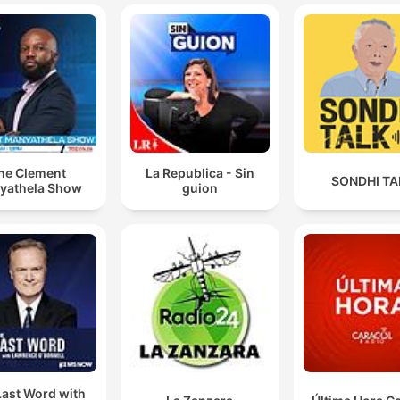
he Clement
La Republica - Sin
SONDHI TA
yathela Show
guion
Last Word with