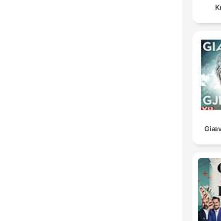
K
Giæv