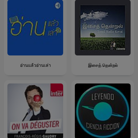
อ่านแล้วอ่านเล่า
இசைத் தென்றல்