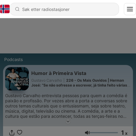
Podcasts
Humor à Primeira Vista
Gustavo Carvalho
|
226 - Os Mais Ouvidos | Herman
José: “Se não sofresse a escrever, já tinha feito várias
peças de teatro”
Gustavo Carvalho entrevista pessoas para quem a comédia é
paixão e profissão. Por vezes abre a porta a conversas sobre
outros temas culturais que o entusiasmam, seja sobre teatro,
música, digital, televisão ou cinema. A comédia, a arte e a
cultura que estão para acontecer, todas as terças-feiras no
Humor À Primeira Vista.
1
x
Volum