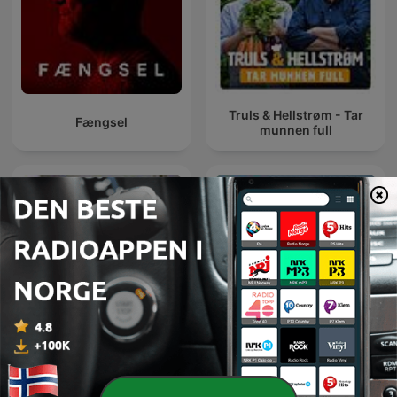
Truls & Hellstrøm - Tar
Fængsel
munnen full
Norsken, svensken og
Interiørrådet
dansken