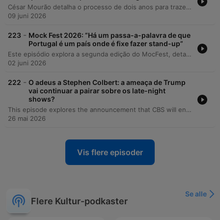
César Mourão detalha o processo de dois anos para trazer Jerry Seinfeld a Portugal para o festival Comédia à La Carte Fest, abordando desde as negociações e desafios financeiros até a afinidade artística entre o humor do grupo e o estilo do comediante. O episódio explora a estratégia do festival em atrair público internacional para Lisboa e a diversidade da sua programação. O convidado reflete ainda sobre a incerteza de futuras edições, comparando novos projetos a 'mochilas' que surgem espontaneamente. A conversa aborda também suas influências artísticas, a relação com o formato de stand-up e reflexões sobre a percepção de qualidade através de conceitos de Seinfeld.
09 juni 2026
-
223
Mock Fest 2026: “Há um passa-a-palavra de que
Portugal é um país onde é fixe fazer stand-up”
Este episódio explora a segunda edição do MocFest, detalhando a expansão dos palcos em Lisboa, a curadoria de comediantes nacionais e internacionais e a importância do festival como uma vitrine para novos talentos. Os convidados discutem a logística de trazer grandes nomes ao país e a criação de um ecossistema de stand-up em Portugal. A conversa aborda ainda os bastidores do festival, relembrando histórias engraçadas de edições passadas, e analisa o crescimento do mercado de comédia em Lisboa, incluindo a coexistência com novos festivais e os desafios de sustentabilidade financeira do evento.
02 juni 2026
-
222
O adeus a Stephen Colbert: a ameaça de Trump
vai continuar a pairar sobre os late-night
shows?
This episode explores the announcement that CBS will end The Late Show with Stephen Colbert in May of next year, marking the end of the late-night format on the network. The discussion examines the potential political and financial motivations behind this decision, including the impact of the Paramount Global and Skydance Media merger and the political tension between Colbert and Donald Trump. The analysis also considers the broader decline of traditional late-night television in the face of rising competition from YouTube, podcasts, and social media platforms like Instagram.
26 mai 2026
Vis flere episoder
Se alle
Flere Kultur-podkaster