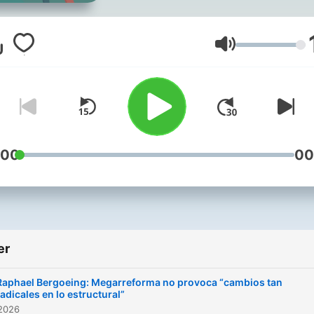
y en la voz de sus
protagonistas. Para oír en
cualquier momento, tal co
Volum
se escucha cada mañana 
radio Cooperativa. Conduc
Cecilia Rovaretti.
Encuentra todos los episo
:00
00
en
Cooperativapodcast.cl
er
Raphael Bergoeing: Megarreforma no provoca “cambios tan
radicales en lo estructural”
 2026