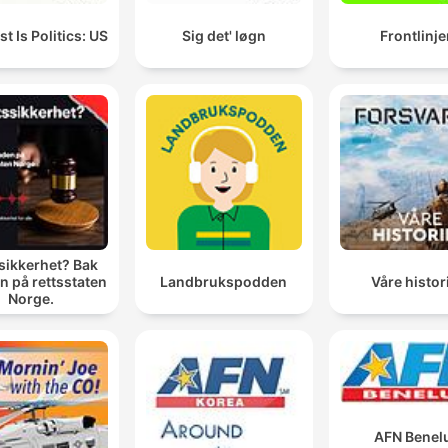
t Is Politics: US
Sig det' løgn
Frontlinje
ikkerhet? Bak
n på rettsstaten
Landbrukspodden
Våre histor
Norge.
AFN Benel