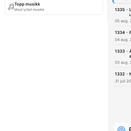
Topp musikk
-
1335
Mest lyttet musikk
05 aug.
-
1334
04 aug.
-
1333
03 aug.
-
1332
31 juli 2