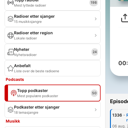
198
Mest lyttede radioer
Radioer etter sjanger
15 musikksjangre
Radioer etter region
Lokale radioer
Nyheter
24
Nyhetsradioer
00
Anbefalt
Liste over de beste radioene
Podcasts
Topp podkaster
50
Mest populære podkaster
Episod
Podkaster etter sjanger
18 temasjangre
-
1336
Musikk
06 aug.