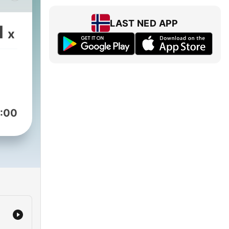
LAST NED APP
1
x
mo
en
e
dios
:00