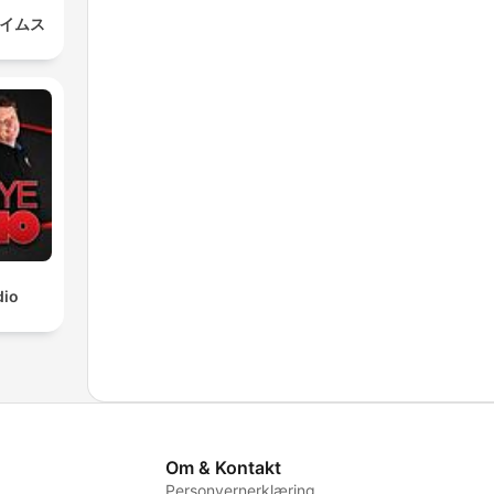
タイムス
dio
Om & Kontakt
Personvernerklæring