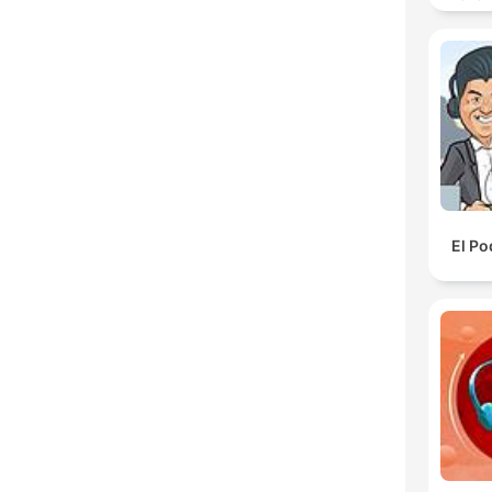
spore
El Po