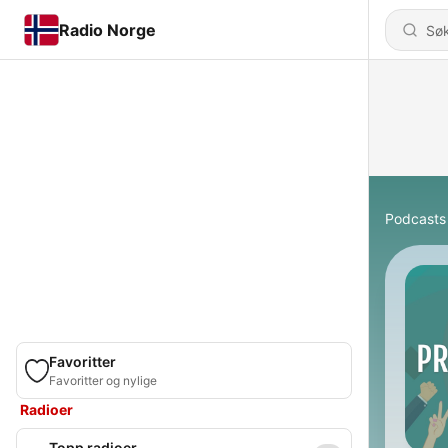
Radio Norge
Podcasts
Favoritter
Favoritter og nylige
Radioer
Topp radioer