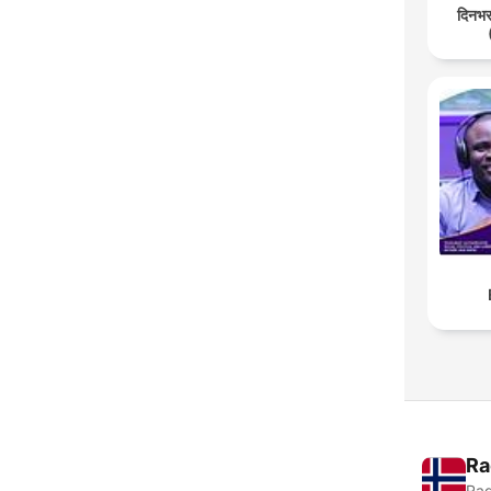
दिनभर:
Ra
Rad