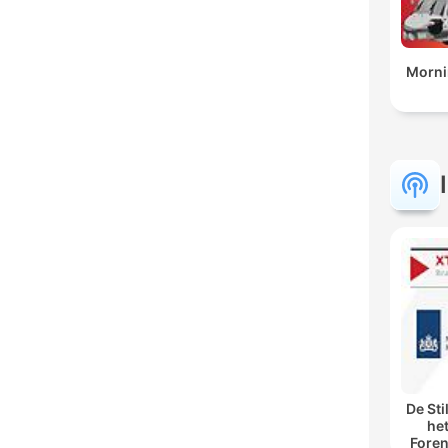
Morni
De Sti
he
Foren