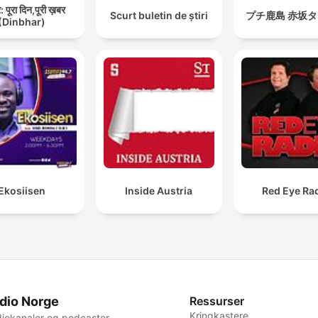
 पूरा दिन,पूरी ख़बर
Scurt buletin de știri
プチ鹿島 赤坂
(Dinbhar)
Ekosiisen
Inside Austria
Red Eye Ra
dio Norge
Ressurser
Kringkastere
iokanaler og podcaster