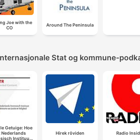
ng Joe with the
Around The Peninsula
CO
Internasjonale Stat og kommune-podk
lle Getuige: Hoe
t Nederlands
Hírek röviden
Radio Insi
sisch Instituut