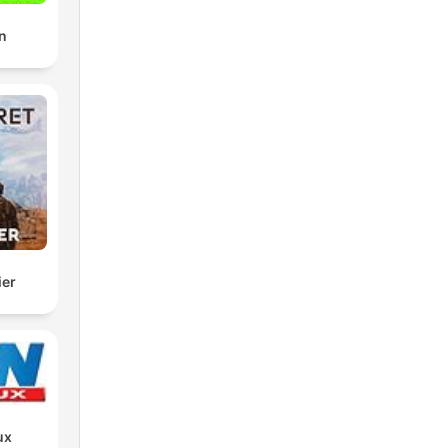
n
ier
ux