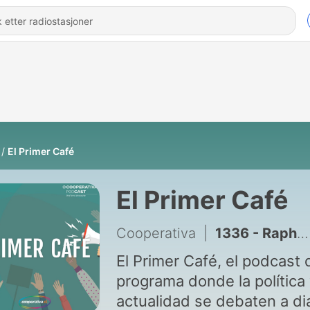
El Primer Café
El Primer Café
Cooperativa
|
1336 - Raphael Bergoeing: Megarreforma no provoca “cambios tan radicales en lo estructural”
El Primer Café, el podcast 
programa donde la política 
actualidad se debaten a di