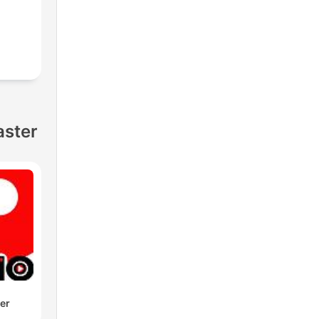
aster
der