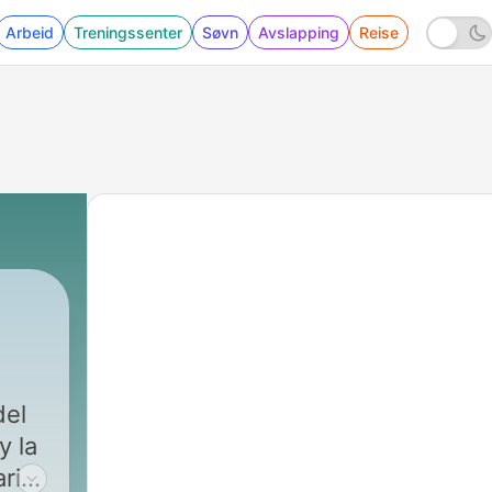
Arbeid
Treningssenter
Søvn
Avslapping
Reise
del
y la
ario