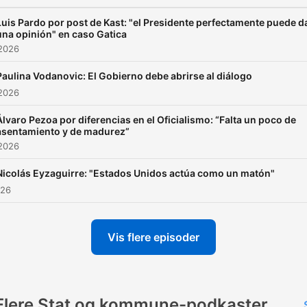
Luis Pardo por post de Kast: "el Presidente perfectamente puede d
una opinión" en caso Gatica
 2026
Paulina Vodanovic: El Gobierno debe abrirse al diálogo
 2026
Álvaro Pezoa por diferencias en el Oficialismo: “Falta un poco de
asentamiento y de madurez”
 2026
Nicolás Eyzaguirre: "Estados Unidos actúa como un matón"
026
Vis flere episoder
Flere Stat og kommune-podkaster