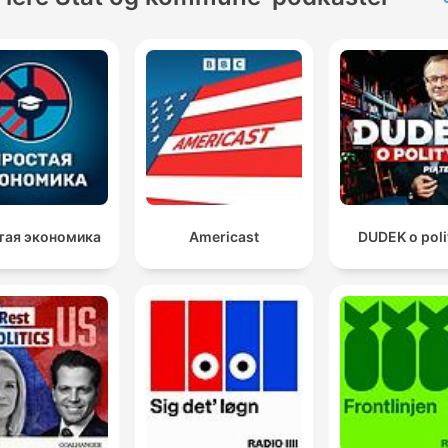
тая экономика
Americast
DUDEK o poli