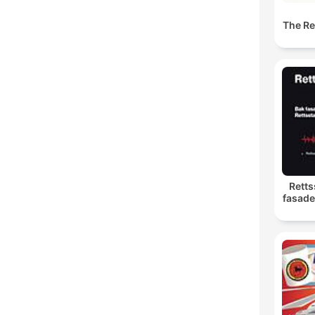
The Res
Rettss
fasade