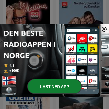
Norsken, svensken og
Mellina
dansken
LAST NED APP