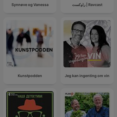
Synnøve og Vanessa
راوکست | Ravcast
Kunstpodden
Jeg kan ingenting om vin