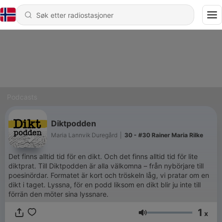
Podcasts
Diktpodden
Maria Lannvik Duregård
|
30 - #30 Rainer Maria Rilke
Det finns alltid tid för en dikt. Och det finns alltid tid för lite
diktprat. Till Diktpodden är alla välkomna – från nybörjare till
poesinördar. Formatet är kort och tröskeln låg, vi pratar om en
dikt i taget. Lyssna, för en podd liksom en dikt blir ju inte till
förrän den möter sina lyssnare.
1
x
Volum