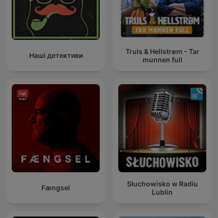
Truls & Hellstrøm - Tar
Наші детективи
munnen full
Słuchowisko w Radiu
Fængsel
Lublin