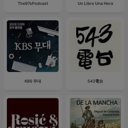
The97sPodcast
Un Libro Una Hora
KBS 무대
543電台