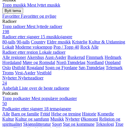
Topp musikk
Mest lyttet musikk
Bytt tema
Favoritter
Favoritter og nylige
Radioer
Topp radioer
Mest lyttede radioer
198
Radioer etter sjanger
15 musikksjangre
80-talls
90-talls
Country
Eldre musikk
Kristelig
Kultur & Utdanning
Lokalt
Moderne voksenpop
Pop / Topp 40
Rock
Alle
Radioer etter region
Lokale radioer
Alle regioner
Akershus
Aust-Agder
Buskerud
Finnmark
Hedmark
Hordaland
Møre og Romsdal
Nord-Trøndelag
Nordland
Oppland
Oslo
Østfold
Rogaland
Sogn og Fjordane
Sør-Trøndelag
Telemark
Troms
Vest-Agder
Vestfold
Nyheter
Nyhetsradioer
24
Anbefalt
Liste over de beste radioene
Podcasts
Topp podkaster
Mest populære podkaster
50
Podkaster etter sjanger
18 temasjangre
Alle
Barn og familie
Fritid
Helse og trening
Historie
Komedie
Kultur
Kultur og samfunn
Musikk
Nyheter
Økonomi
Religion og
spiritualitet
Skjønnlitteratur
Sport
Stat og kommune
Teknologi
True