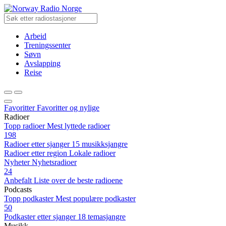
Radio Norge
Arbeid
Treningssenter
Søvn
Avslapping
Reise
Favoritter
Favoritter og nylige
Radioer
Topp radioer
Mest lyttede radioer
198
Radioer etter sjanger
15 musikksjangre
Radioer etter region
Lokale radioer
Nyheter
Nyhetsradioer
24
Anbefalt
Liste over de beste radioene
Podcasts
Topp podkaster
Mest populære podkaster
50
Podkaster etter sjanger
18 temasjangre
Musikk