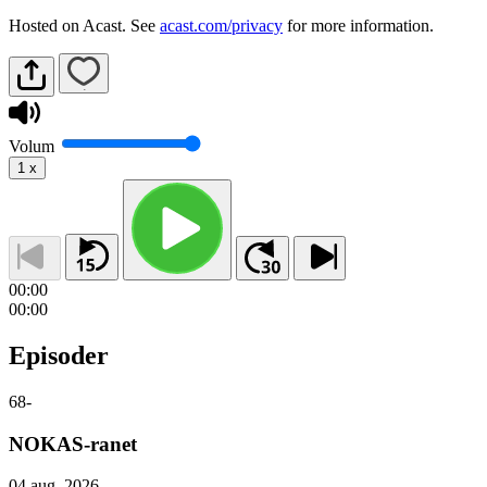
Hosted on Acast. See
acast.com/privacy
for more information.
Volum
1
x
00:00
00:00
Episoder
68
-
NOKAS-ranet
04 aug. 2026