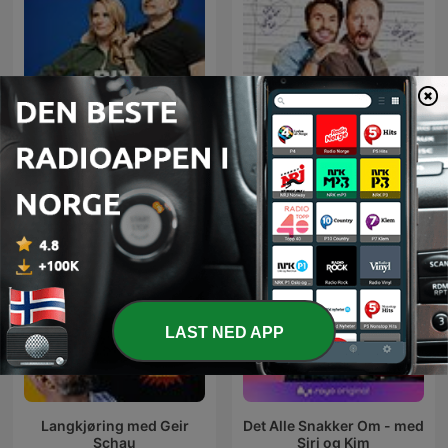
Jan Thomas og Einar blir
RIX MorronZoo
venner
LAST NED APP
Langkjøring med Geir
Det Alle Snakker Om - med
Schau
Siri og Kim