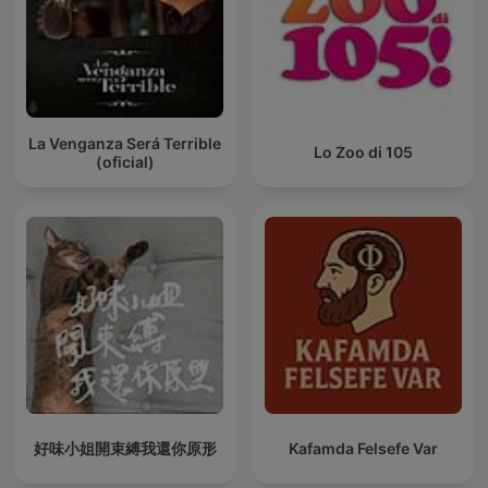
La Venganza Será Terrible
Lo Zoo di 105
(oficial)
好味小姐開束縛我還你原形
Kafamda Felsefe Var