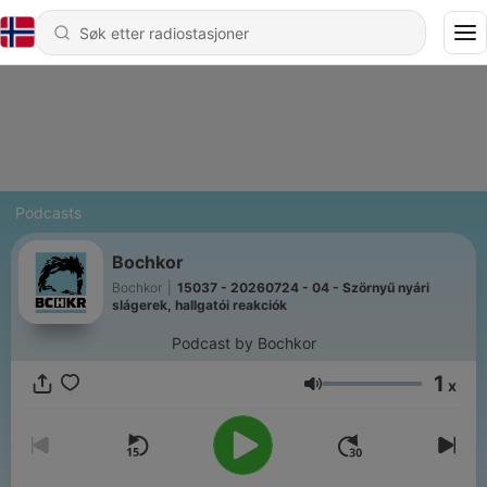
Podcasts
Bochkor
Bochkor
|
15037 - 20260724 - 04 - Szörnyű nyári
slágerek, hallgatói reakciók
Podcast by Bochkor
1
x
Volum