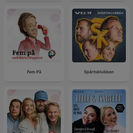
Fem På
Spårtsklubben