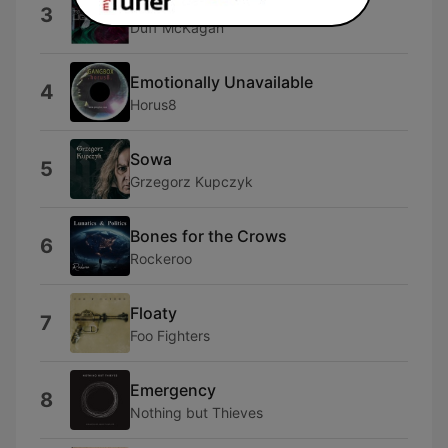
Hope
3
Duff McKagan
Emotionally Unavailable
4
Horus8
Sowa
5
Grzegorz Kupczyk
Bones for the Crows
6
Rockeroo
Floaty
7
Foo Fighters
Emergency
8
Nothing but Thieves