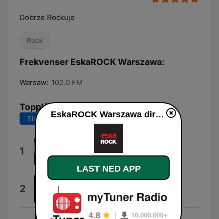
Dobrze Rockuje
Rock
Frekvenser EskaROCK Warszawa:
Warsaw:
102.0 FM
Topplåter
EskaROCK Warszawa direkte
Siste 7 dager
Siste 30 dager
I'm Alright
1
The Rolling Stones
LAST NED APP
Mamona
2
Katarzyna Nosowska