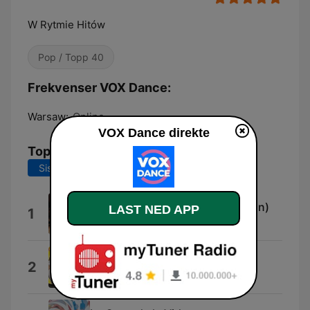
W Rytmie Hitów
Pop / Topp 40
Frekvenser VOX Dance:
Warsaw:
Online
VOX Dance direkte
Topplåter
Siste 7 dager
Siste 30 dager
So Strung Out (Extended Version)
LAST NED APP
1
C-Block
Everytime We Touch
2
Cascada