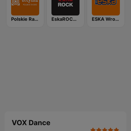
Polskie Radio Program I (PR1) Jedynka
EskaROCK Warszawa
ESKA Wrocław
VOX Dance