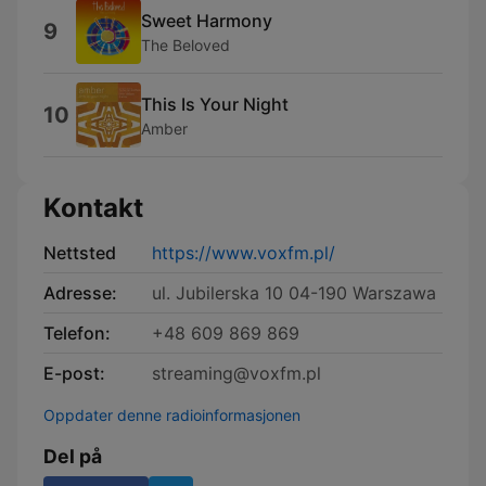
Sweet Harmony
9
The Beloved
This Is Your Night
10
Amber
Kontakt
Nettsted
https://www.voxfm.pl/
Adresse:
ul. Jubilerska 10 04-190 Warszawa
Telefon:
+48 609 869 869
E-post:
streaming@voxfm.pl
Oppdater denne radioinformasjonen
Del på