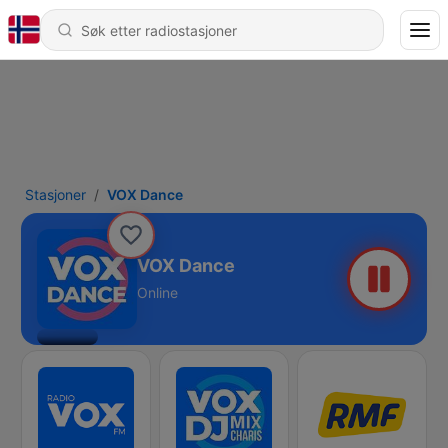
Stasjoner
VOX Dance
VOX Dance
Online