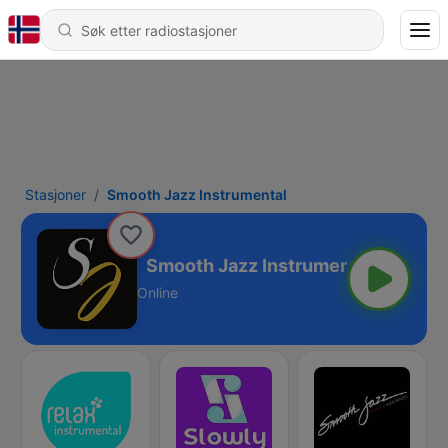
Stasjoner
Smooth Jazz Instrumental
strumental
Online