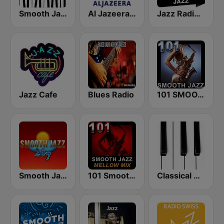
Smooth Jazz - Groov
Al Jazeera English (قناة الجزيرة)
Jazz Radio Classic Jazz
Jazz Cafe
Blues Radio
101 SMOOTH JAZZ
Smooth Jazz 247
101 Smooth Jazz Mellow Mix
Classical Horizon Radio (International)