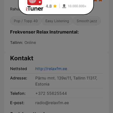
Rahulik & lummav muusika
Pop / Topp 40
Easy Listening
Smooth jazz
Frekvenser Relax Instrumental:
Tallinn:
Online
Kontakt
Nettsted
http://relaxfm.ee
Adresse:
Pärnu mnt. 139e/11, Tallinn 11317,
Estonia
Telefon:
+372 55625544
E-post:
radio@relaxfm.ee