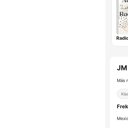
JM 
Más m
Kla
Frek
Mexic