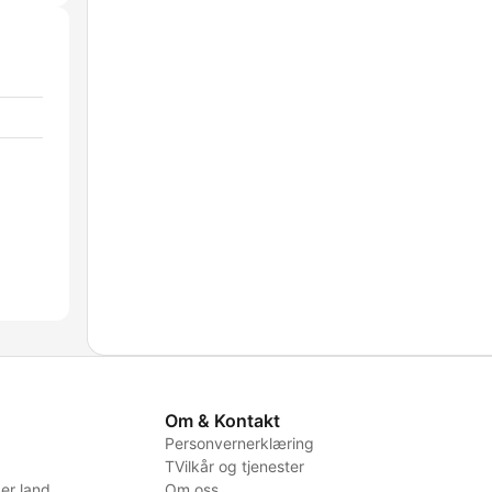
Om & Kontakt
Personvernerklæring
TVilkår og tjenester
er land
Om oss