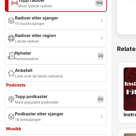
Topp radioer
198
Mest lyttede radioer
Radioer etter sjanger
15 musikksjangre
Radioer etter region
Lokale radioer
Relate
Nyheter
24
Nyhetsradioer
Anbefalt
Liste over de beste radioene
Podcasts
Topp podkaster
50
Mest populære podkaster
Podkaster etter sjanger
18 temasjangre
Musikk