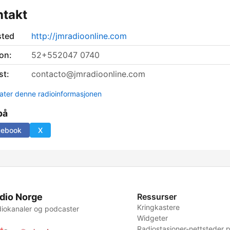
ntakt
sted
http://jmradioonline.com
on:
52+552047 0740
st:
contacto@jmradioonline.com
ter denne radioinformasjonen
på
cebook
X
dio Norge
Ressurser
Kringkastere
iokanaler og podcaster
Widgeter
Radiostasjoner-nettsteder p