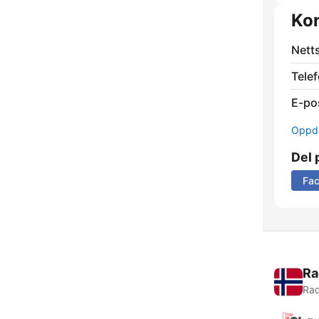
Ko
Nett
Telef
E-po
Oppda
Del 
Fa
Ra
Rad