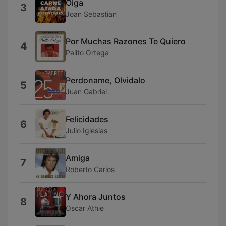
Oiga
3
Joan Sebastian
Por Muchas Razones Te Quiero
4
Palito Ortega
Perdoname, Olvidalo
5
Juan Gabriel
Felicidades
6
Julio Iglesias
Amiga
7
Roberto Carlos
Y Ahora Juntos
8
Oscar Athie