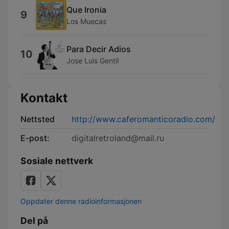
Que Ironia
9
Los Muecas
Para Decir Adios
10
Jose Luis Gentil
Kontakt
Nettsted
http://www.caferomanticoradio.com/
E-post:
digitalretroland@mail.ru
Sosiale nettverk
Oppdater denne radioinformasjonen
Del på