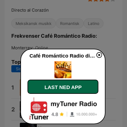
Directo al Corazón
Meksikansk musikk
Romantisk
Latino
Frekvenser Café Romántico Radio:
Monterrey:
Online
Café Romántico Radio direkte
Topplåter
Siste 7 dager
Siste 30 dager
Un Tipo Como Yo
1
LAST NED APP
Sergio Esquivel
Rumores
2
Lisa Lopez