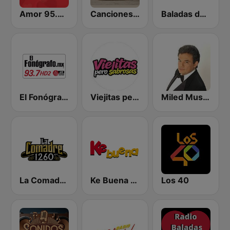
Amor 95.3 FM
Canciones del Recuerdo DJec
Baladas del Recuerdo
El Fonógrafo HD2
Viejitas pero Sabrosas Radio
Miled Music José José
La Comadre 1260 AM
Ke Buena 92.9 FM
Los 40