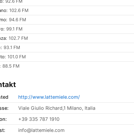
o:
92.6 FM
ano:
102.6 FM
rmo:
94.6 FM
o:
99.1 FM
za:
102.7 FM
:
93.1 FM
to:
101.0 FM
:
88.5 FM
ntakt
sted
http://www.lattemiele.com/
sse:
Viale Giulio Richard,1 Milano, Italia
on:
+39 335 787 1910
st:
info@lattemiele.com