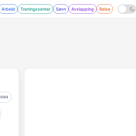
Arbeid
Treningssenter
Søvn
Avslapping
Reise
1094