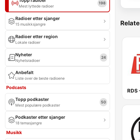
Topp radioer
198
Mest lyttede radioer
Radioer etter sjanger
Relate
15 musikksjangre
Radioer etter region
Lokale radioer
Nyheter
24
Nyhetsradioer
Anbefalt
Liste over de beste radioene
Podcasts
Topp podkaster
50
Mest populære podkaster
Podkaster etter sjanger
18 temasjangre
Musikk