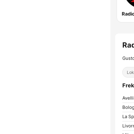
Radi
Rad
Gusto
Lok
Frek
Avell
Bolog
La Sp
Livor