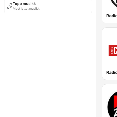
Topp musikk
Mest lyttet musikk
Radi
Radio