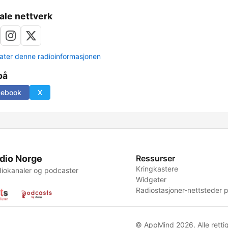
ale nettverk
ter denne radioinformasjonen
på
cebook
X
dio Norge
Ressurser
Kringkastere
iokanaler og podcaster
Widgeter
Radiostasjoner-nettsteder p
© AppMind 2026. Alle rettig