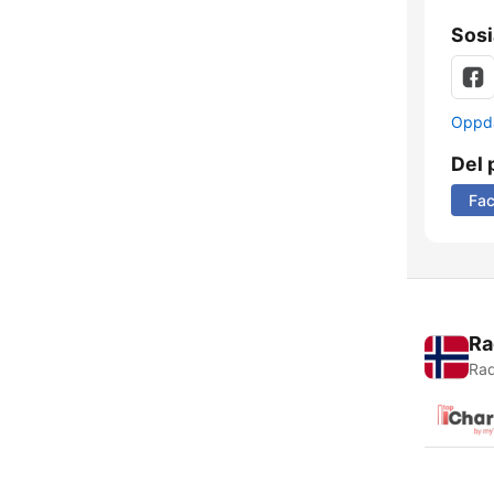
Sosi
Oppda
Del 
Fa
Ra
Rad