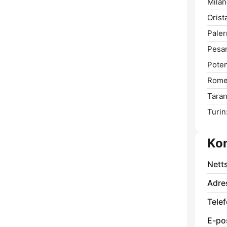
Milan
Orist
Pale
Pesar
Poten
Rome
Taran
Turin
Ko
Nett
Adre
Telef
E-po