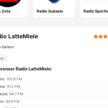
o Zeta
Radio Subasio
Radio Sporti
io LatteMiele
 Italiano
alt
venser Radio LatteMiele:
ino:
102.8 FM
na:
91.2 FM
ezia:
94.7 FM
no:
94.9 FM