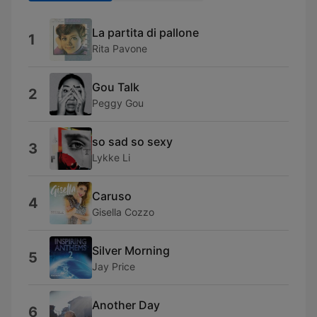
La partita di pallone
1
Rita Pavone
Gou Talk
2
Peggy Gou
so sad so sexy
3
Lykke Li
Caruso
4
Gisella Cozzo
Silver Morning
5
Jay Price
Another Day
6