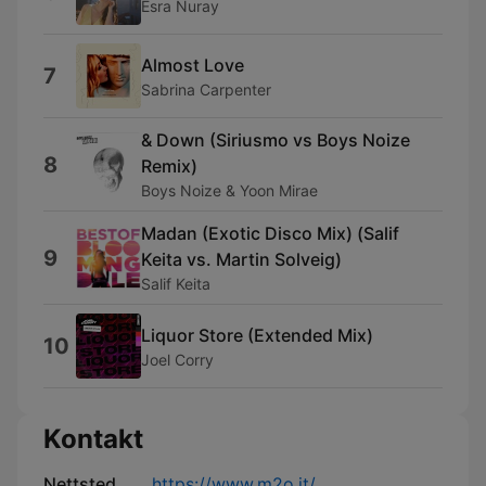
Esra Nuray
Almost Love
7
Sabrina Carpenter
& Down (Siriusmo vs Boys Noize
8
Remix)
Boys Noize & Yoon Mirae
Madan (Exotic Disco Mix) (Salif
9
Keita vs. Martin Solveig)
Salif Keita
Liquor Store (Extended Mix)
10
Joel Corry
Kontakt
Nettsted
https://www.m2o.it/