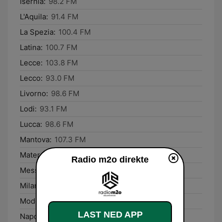
Isernia:
98.2 FM
L'Aquila:
91.4 FM
La Spezia:
100.4 FM
Latina:
100.7 FM
Lecce:
103.8 FM
Lecco:
93.0 FM
Livorno:
98.6 FM
Lodi:
93.1 FM
Lucca:
98.6 FM
Mantova:
107.3 FM
Matera:
90.3 FM
Radio m2o direkte
Messina:
94.5 FM
Milano:
91.7 FM
Modena:
93.1 FM
LAST NED APP
Napoli:
98.3 FM