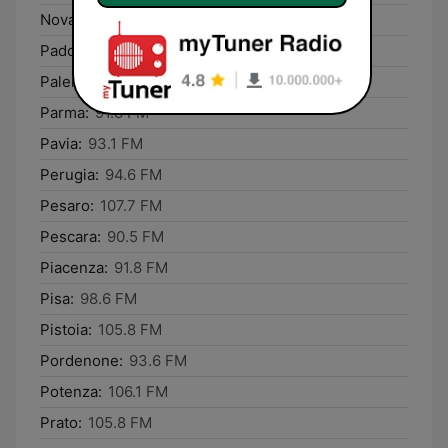
Novara:
93.1 FM
Padova:
87.8 FM
Palermo:
107.8 FM
Parma:
91.8 FM
Pavia:
93.1 FM
Perugia:
94.6 FM
Pesaro:
107.7 FM
Pescara:
90.5 FM
Piacenza:
91.8 FM
Pisa:
98.6 FM
Pistoia:
105.8 FM
Pordenone:
93.6 FM
Potenza:
106.1 FM
Prato:
105.8 FM