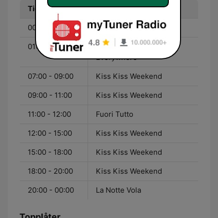
Tid
Program
00:00 - 01:00
La Notte Vola
01:00 - 07:00
Kisskissmusic Play
Everywhere
07:00 - 09:00
Kiss Kiss Weekend
09:00 - 11:00
Kiss Kiss Weekend
11:00 - 12:00
Fuori Tutto
12:00 - 15:00
Kiss Kiss Weekend
15:00 - 18:00
Kiss Kiss Weekend
18:00 - 20:00
Kiss Kiss Weekend
20:00 - 00:00
La Notte Vola
Topplåter