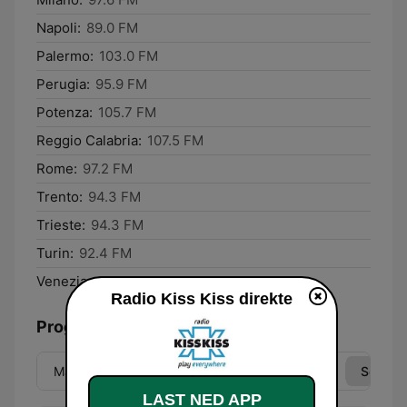
Napoli:
89.0 FM
Palermo:
103.0 FM
Perugia:
95.9 FM
Potenza:
105.7 FM
Reggio Calabria:
107.5 FM
Rome:
97.2 FM
Trento:
94.3 FM
Trieste:
94.3 FM
Turin:
92.4 FM
Venezia:
99.5 FM
Radio Kiss Kiss direkte
Programoversikt
Man
Tir
Ons
Tor
Fre
Lør
Søn
LAST NED APP