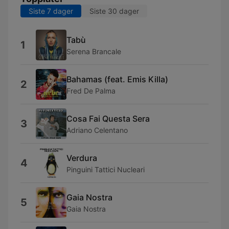
Siste 7 dager
Siste 30 dager
Tabù
1
Serena Brancale
Bahamas (feat. Emis Killa)
2
Fred De Palma
Cosa Fai Questa Sera
3
Adriano Celentano
Verdura
4
Pinguini Tattici Nucleari
Gaia Nostra
5
Gaia Nostra