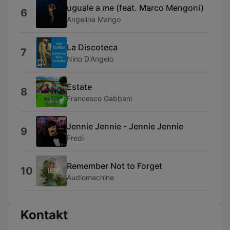
uguale a me (feat. Marco Mengoni)
6
Angelina Mango
La Discoteca
7
Nino D'Angelo
Estate
8
Francesco Gabbani
Jennie Jennie - Jennie Jennie
9
Fredi
Remember Not to Forget
10
Audiomachine
Kontakt