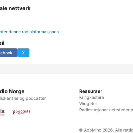
ale nettverk
ter denne radioinformasjonen
på
cebook
X
dio Norge
Ressurser
Kringkastere
iokanaler og podcaster
Widgeter
Radiostasjoner-nettsteder p
© AppMind 2026. Alle rettig