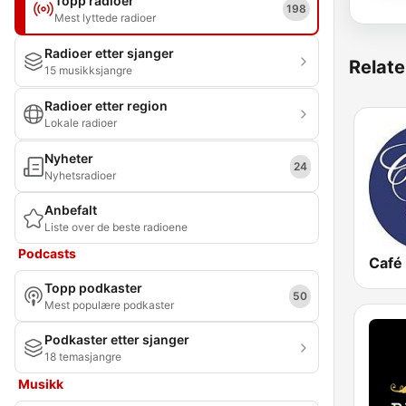
Topp radioer
198
Mest lyttede radioer
Radioer etter sjanger
Relate
15 musikksjangre
Radioer etter region
Lokale radioer
Nyheter
24
Nyhetsradioer
Anbefalt
Liste over de beste radioene
Podcasts
Café 
Topp podkaster
50
Mest populære podkaster
Podkaster etter sjanger
18 temasjangre
Musikk