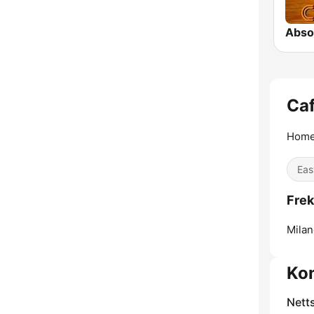
Absol
Caf
Home 
Eas
Frek
Milan
Ko
Nett