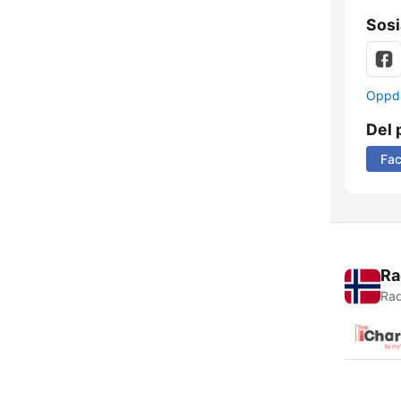
Sosi
Oppda
Del 
Fa
Ra
Rad