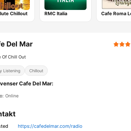
ute Chillout
RMC Italia
e Del Mar
Of Chill Out
y Listening
Chillout
venser Cafe Del Mar:
o:
Online
ntakt
sted
https://cafedelmar.com/radio