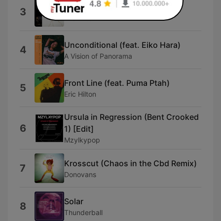
Nene (feat. Natalia Clavier)
3
Eric Hilton
Unconditional (feat. Eiko Hara)
4
A Vision of Panorama
Front Line (feat. Puma Ptah)
5
Eric Hilton
Ursula in Regression (Bent Crooked
6
1) [Edit]
Mzylkypop
Krosscut (Chaos in the Cbd Remix)
7
Donovans
Solar
8
Thunderball