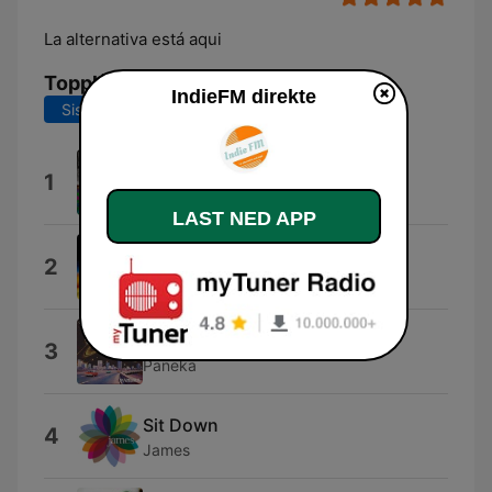
La alternativa está aqui
Topplåter
IndieFM direkte
Siste 7 dager
Siste 30 dager
Wait
1
Royel Otis
LAST NED APP
Breatheher
2
Biffy Clyro
01 Fm
3
Paneka
Sit Down
4
James