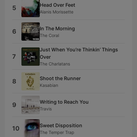
Head Over Feet
5
Alanis Morissette
In The Morning
6
The Coral
Just When You’re Thinkin’ Things
7
Over
The Charlatans
Shoot the Runner
8
Kasabian
Writing to Reach You
9
Travis
Sweet Disposition
10
The Temper Trap