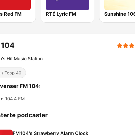
's Red FM
RTÉ Lyric FM
 104
n's Hit Music Station
 / Topp 40
venser FM 104:
n:
104.4 FM
aterte podcaster
FM104's Strawberry Alarm Clock