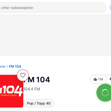
oner
FM 104
FM 104
158
104.4 FM
Pop / Topp 40