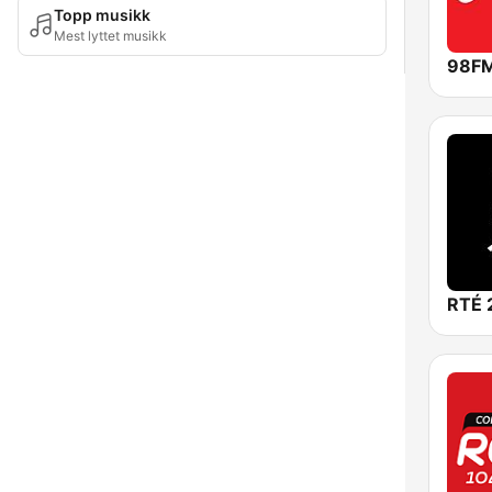
Topp musikk
Mest lyttet musikk
98F
RTÉ 