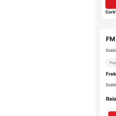
Cork
FM
Dubli
Pop
Frek
Dubli
Rel