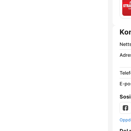
Ko
Nett
Adre
Telef
E-po
Sosi
Oppda
Del 