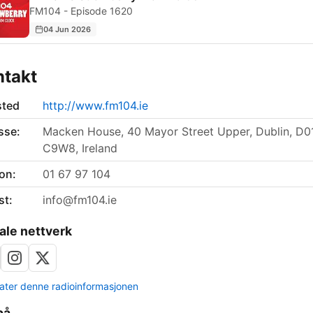
FM104 - Episode 1620
04 Jun 2026
ntakt
sted
http://www.fm104.ie
sse:
Macken House, 40 Mayor Street Upper, Dublin, D0
C9W8, Ireland
on:
01 67 97 104
st:
info@fm104.ie
ale nettverk
ter denne radioinformasjonen
på