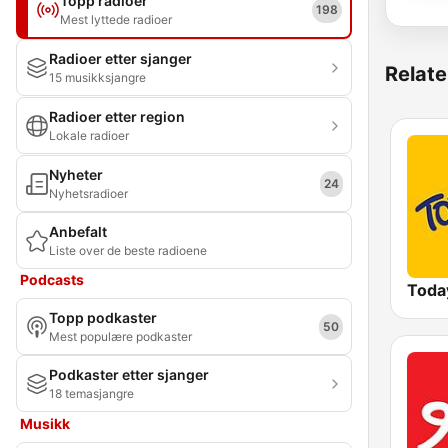
Topp radioer
198
Mest lyttede radioer
Radioer etter sjanger
Relate
15 musikksjangre
Radioer etter region
Lokale radioer
Nyheter
24
Nyhetsradioer
Anbefalt
Liste over de beste radioene
Podcasts
Toda
Topp podkaster
50
Mest populære podkaster
Podkaster etter sjanger
18 temasjangre
Musikk