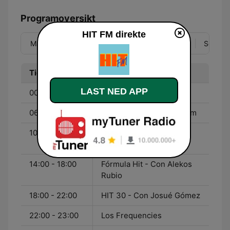
Programoversikt
HIT FM direkte
Man
Tir
Ons
Tor
Fre
Lør
Søn
Tid
Program
LAST NED APP
00:00 - 06:00
Fórmula Hit
06:00 - 10:00
El Ahitador - Con José Am
10:00 - 14:00
Fórmula Hit - Con Emyl
Ramos
14:00 - 18:00
Fórmula Hit - Con Alekos
Rubio
18:00 - 22:00
HIT 30 - Con Josué Gómez
22:00 - 23:00
Los Frequencies