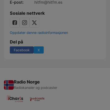
E-post:
hitfm@hitfm.es
Sosiale nettverk
Oppdater denne radioinformasjonen
Del på
Facebook
X
Radio Norge
Radiokanaler og podcaster