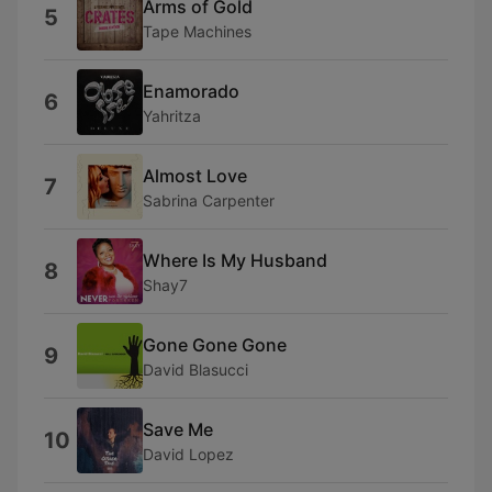
Arms of Gold
5
Tape Machines
Enamorado
6
Yahritza
Almost Love
7
Sabrina Carpenter
Where Is My Husband
8
Shay7
Gone Gone Gone
9
David Blasucci
Save Me
10
David Lopez