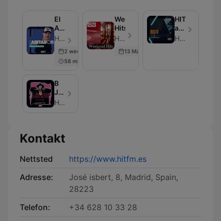
El
Weekend
HIT
AHITador
Hits
and
(horas
Dance
HIT FM - Episode 100
Hit FM - Episode 3
HIT FM
completas)
Sessions
2 weeks ago
13 Mar 2025
58 min
B
JONES
RADIO
HIT FM
SHOW
Kontakt
Nettsted
https://www.hitfm.es
Adresse:
José isbert, 8, Madrid, Spain,
28223
Telefon:
+34 628 10 33 28