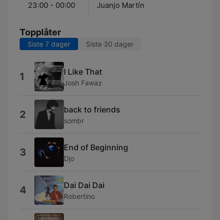
23:00 - 00:00
Juanjo Martín
Topplåter
Siste 7 dager
Siste 30 dager
I Like That
1
Josh Fawaz
back to friends
2
sombr
End of Beginning
3
Djo
Dai Dai Dai
4
Robertino